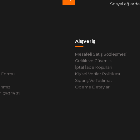
Sosyal ağlarda 
Alışveriş
Mesafeli Satış Sözleşmesi
Gizlilik ve Güvenlik
İptal İade Koşullari
m Formu
Kişisel Veriler Politikası
Sipariş Ve Teslimat
rımız
Ödeme Detayları
 093 19 31