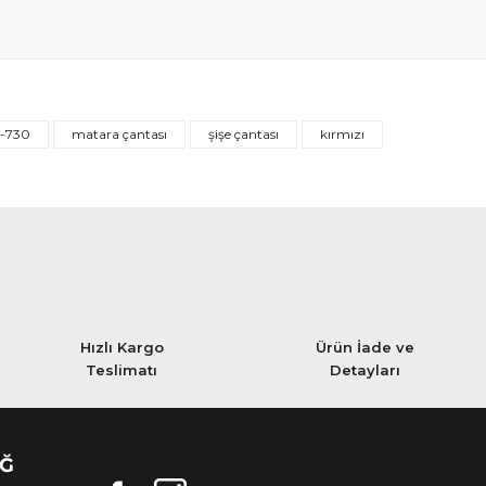
-730
matara çantası
şişe çantası
kırmızı
Hızlı Kargo
Ürün İade ve
Teslimatı
Detayları
AĞ