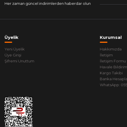
Her zaman güncel indirimlerden haberdar olun
Üyelik
Kurumsal
Yeni Üyelik
Hakkımızda
Üye Girişi
İletişim
Şifremi Unuttum
İletişim Formu
Havale Bildiri
Kargo Takibi
Banka Hesapla
WhatsApp: 0551