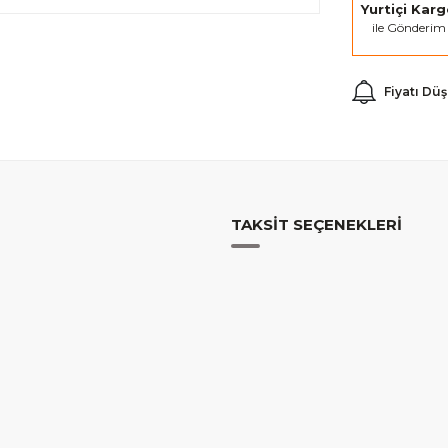
Yurtiçi Kar
ile Gönderim
Fiyatı Dü
TAKSIT SEÇENEKLERI