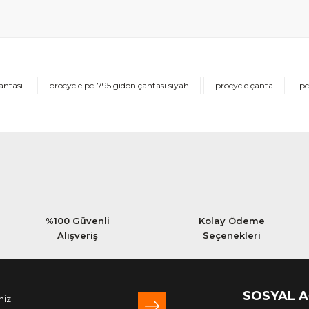
Bu ürüne ilk yorumu siz yapın!
çantası
procycle pc-795 gidon çantası siyah
procycle çanta
pc
Yorum Yaz
%100 Güvenli
Kolay Ödeme
Alışveriş
Seçenekleri
SOSYAL 