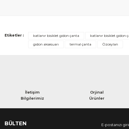
Etiketler :
katlanır bisiklet gidon çanta
katlanır bisiklet gidon 
gidon aksesuarı
termal çanta
Özceylan
İletişim
Orjinal
Bilgilerimiz
Ürünler
BÜLTEN