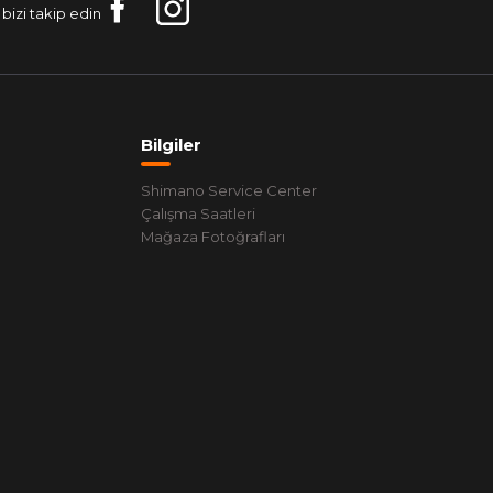
bizi takip edin
Bilgiler
Shimano Service Center
Çalışma Saatleri
Mağaza Fotoğrafları