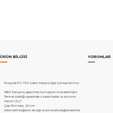
ÜRÜN BILGISI
YORUMLAR
Procycle PC-730 Gidon Matara Şişe Çantası Kırmızı
1680 Denye su geçirmez kumaştan imal edilmiştir
Termal özelliği sayesinde 4 saate kadar ısı koruma
Hacim:1,5 LT
Çap:11cm boy :20 cm
Alternatif bağlantı ile sağ ve sol tarafa bağlanabilme