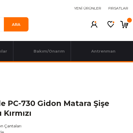
YENİ ÜRÜNLER
FIRSATLAR
ARA
ılar
Bakım/Onarım
Antrenman
le PC-730 Gidon Matara Şişe
 Kırmızı
n Çantaları
le