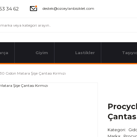
53 34 62
destek@ozceylanbisiklet.com
arça
Giyim
Lastikler
Taşıyıc
30 Gidon Matara Şişe Çantası Kırmızı
Procyc
Çantası
Kategori
Gido
Marka
Procyc