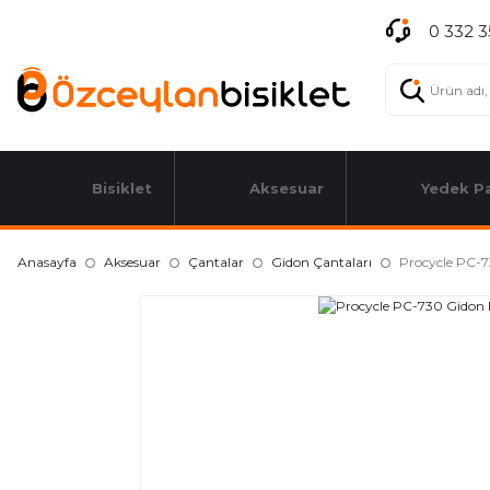
0 332 3
Bisiklet
Aksesuar
Yedek P
Anasayfa
Aksesuar
Çantalar
Gidon Çantaları
Procycle PC-7