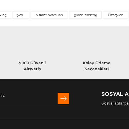
Bu ürüne ilk yorumu siz yapın!
6 inç
yeşil
bisiklet aksesuarı
gidon montaj
Özceylan
Yorum Yaz
%100 Güvenli
Kolay Ödeme
Alışveriş
Seçenekleri
SOSYAL 
Sosyal ağlarda 