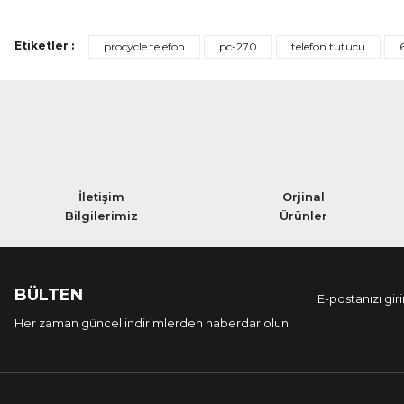
Etiketler :
procycle telefon
pc-270
telefon tutucu
İletişim
Orjinal
Bilgilerimiz
Ürünler
BÜLTEN
Her zaman güncel indirimlerden haberdar olun