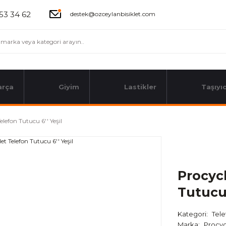
53 34 62
destek@ozceylanbisiklet.com
arça
Giyim
Lastikler
Taşıyıc
lefon Tutucu 6'' Yeşil
Procycl
Tutucu 
Kategori
Tele
Marka
Procyc