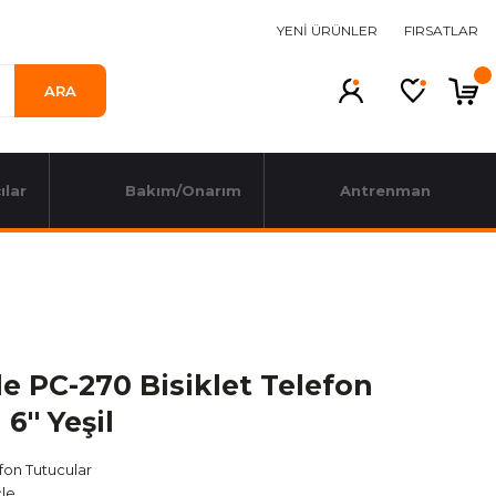
YENİ ÜRÜNLER
FIRSATLAR
ARA
ılar
Bakım/Onarım
Antrenman
e PC-270 Bisiklet Telefon
6'' Yeşil
fon Tutucular
le