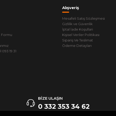
Alışveriş
Mesafeli Satış Sözleşmesi
Gizlilik ve Güvenlik
İptal İade Koşullari
m Formu
Kişisel Veriler Politikası
Sipariş Ve Teslimat
rımız
Ödeme Detayları
 093 19 31
BİZE ULAŞIN
0 332 353 34 62