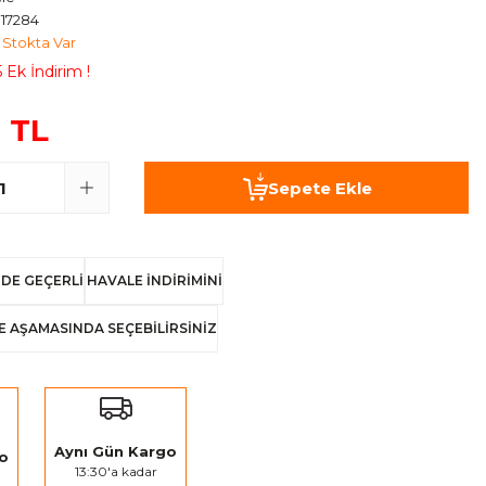
17284
Stokta Var
 Ek İndirim !
 TL
Sepete Ekle
DE GEÇERLİ
HAVALE İNDİRİMİNİ
E AŞAMASINDA SEÇEBİLİRSİNİZ
Aynı Gün Kargo
go
13:30'a kadar