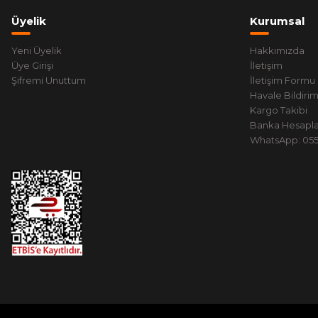
Üyelik
Kurumsal
Yeni Üyelik
Hakkımızda
Üye Girişi
İletişim
Şifremi Unuttum
İletişim Formu
Havale Bildiri
Kargo Takibi
Banka Hesapla
WhatsApp: 0551