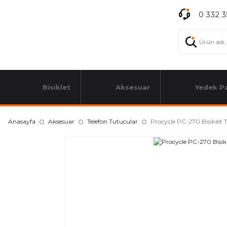
0 332 3
Bisiklet
Aksesuar
Yedek P
Anasayfa
Aksesuar
Telefon Tutucular
Procycle PC-270 Bisiklet Te