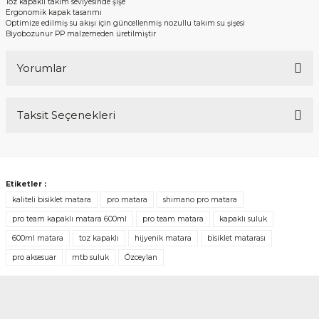
Toz kapaklı takım seviyesinde şişe
Ergonomik kapak tasarımı
Optimize edilmiş su akışı için güncellenmiş nozullu takım su şişesi
Biyobozunur PP malzemeden üretilmiştir
Yorumlar
Taksit Seçenekleri
Bu ürüne ilk yorumu siz yapın!
Yorum Yaz
Etiketler :
kaliteli bisiklet matara
pro matara
shimano pro matara
pro team kapaklı matara 600ml
pro team matara
kapaklı suluk
600ml matara
toz kapaklı
hijyenik matara
bisiklet matarası
pro aksesuar
mtb suluk
Özceylan