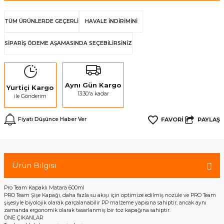
TÜM ÜRÜNLERDE GEÇERLİ
HAVALE İNDİRİMİNİ
SİPARİŞ ÖDEME AŞAMASINDA SEÇEBİLİRSİNİZ
Aynı Gün Kargo
Yurtiçi Kargo
13:30'a kadar
ile Gönderim
PAYLAŞ
Fiyatı Düşünce Haber Ver
Ürün Bilgisi
Pro Team Kapaklı Matara 600ml
PRO Team Şişe Kapağı, daha fazla su akışı için optimize edilmiş nozüle ve PRO Team
şişesiyle biyolojik olarak parçalanabilir PP malzeme yapısına sahiptir, ancak aynı
zamanda ergonomik olarak tasarlanmış bir toz kapağına sahiptir.
ÖNE ÇIKANLAR