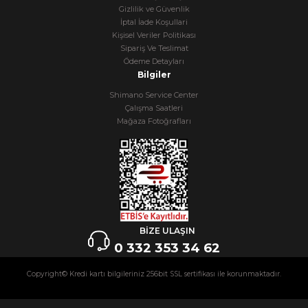
Gizlilik ve Güvenlik
İptal İade Koşullari
Kişisel Veriler Politikası
Sipariş Ve Teslimat
Ödeme Detayları
Bilgiler
Shimano Service Center
Çalışma Saatleri
Mağaza Fotoğrafları
BİZE ULAŞIN
0 332 353 34 62
Copyright© Kredi kartı bilgileriniz 256bit SSL sertifikası ile korunmaktadır.