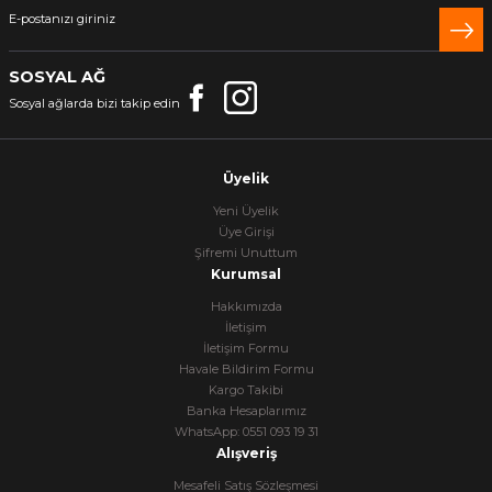
SOSYAL AĞ
Sosyal ağlarda bizi takip edin
Üyelik
Yeni Üyelik
Üye Girişi
Şifremi Unuttum
Kurumsal
Hakkımızda
İletişim
İletişim Formu
Havale Bildirim Formu
Kargo Takibi
Banka Hesaplarımız
WhatsApp: 0551 093 19 31
Alışveriş
Mesafeli Satış Sözleşmesi