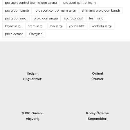
pro sport control team gidon sargısı
pro sport control team
pro gidon bandı
pro sport control team sargı
shimano pro gidon bandı
pro gidon sargı
pro gidon sargısı
sport control
team sargı
beyaz sargı
3mm sargı
eva sargı
yol bisikleti
konforlu sargı
pro aksesuar
Özceylan
İletişim
Orjinal
Bilgilerimiz
Ürünler
%100 Güvenli
Kolay Ödeme
Alışveriş
Seçenekleri