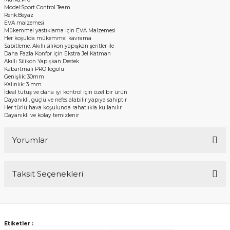
Model:Sport Control Team
Renk:Beyaz
EVA malzemesi
Mükemmel yastıklama için EVA Malzemesi
Her koşulda mükemmel kavrama
Sabitleme: Akıllı silikon yapışkan şeritler ile
Daha Fazla Konfor için Ekstra Jel Katman
Akıllı Silikon Yapışkan Destek
Kabartmalı PRO logolu
Genişlik: 30mm
Kalınlık: 3 mm
İdeal tutuş ve daha iyi kontrol için özel bir ürün
Dayanıklı, güçlü ve nefes alabilir yapıya sahiptir
Her türlü hava koşulunda rahatlıkla kullanılır
Dayanıklı ve kolay temizlenir
Yorumlar
Taksit Seçenekleri
Bu ürüne ilk yorumu siz yapın!
Yorum Yaz
Etiketler :