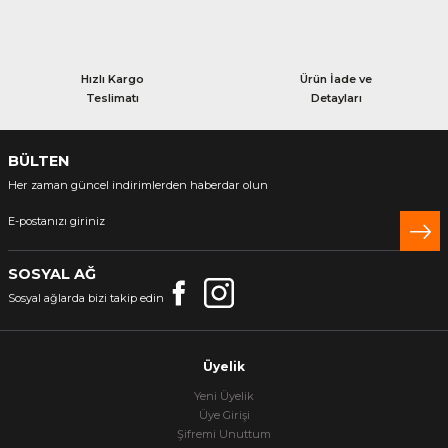
Hızlı Kargo
Ürün İade ve
Teslimatı
Detayları
BÜLTEN
Her zaman güncel indirimlerden haberdar olun
SOSYAL AĞ
Sosyal ağlarda bizi takip edin
Üyelik
Yeni Üyelik
Üye Girişi
Şifremi Unuttum