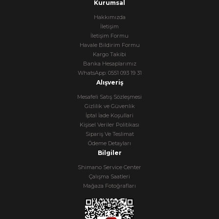
Kurumsal
Hakkımızda
İletişim
İletişim Formu
Havale Bildirim Formu
Kargo Takibi
Banka Hesaplarımız
WhatsApp: 0551 093 19 31
Alışveriş
Mesafeli Satış Sözleşmesi
Gizlilik ve Güvenlik
İptal İade Koşullari
Kişisel Veriler Politikası
Sipariş Ve Teslimat
Ödeme Detayları
Bilgiler
Shimano Service Center
Çalışma Saatleri
Mağaza Fotoğrafları