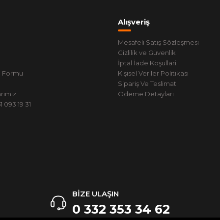
Alışveriş
Mesafeli Satış Sözleşmesi
Gizlilik ve Güvenlik
İptal İade Koşullari
m Formu
Kişisel Veriler Politikası
Sipariş Ve Teslimat
rımız
Ödeme Detayları
 093 19 31
BİZE ULAŞIN
0 332 353 34 62