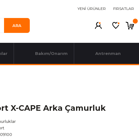
YENİ ÜRÜNLER
FIRSATLAR
ARA
ılar
Bakım/Onarım
Antrenman
ort X-CAPE Arka Çamurluk
urluklar
ort
09100