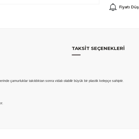
Fiyatı Dü
TAKSIT SEÇENEKLERI
de çamurluklar takıldıktan sonra vidalı olabilir büyük bir plastik kelepçe sahiptir.
ır.