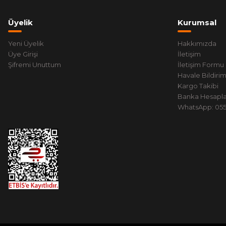
Üyelik
Kurumsal
Yeni Üyelik
Hakkımızda
Üye Girişi
İletişim
Şifremi Unuttum
İletişim Formu
Havale Bildiri
Kargo Takibi
Banka Hesapla
WhatsApp: 0551