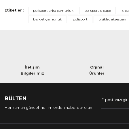
Etiketler :
polisport arka çamurluk
polisport x-cape
x-c
bisiklet çamurluk
polisport
bisiklet aksesuarı
İletişim
Orjinal
Bilgilerimiz
Ürünler
BÜLTEN
Her zaman güncel indirimlerden haberdar olun