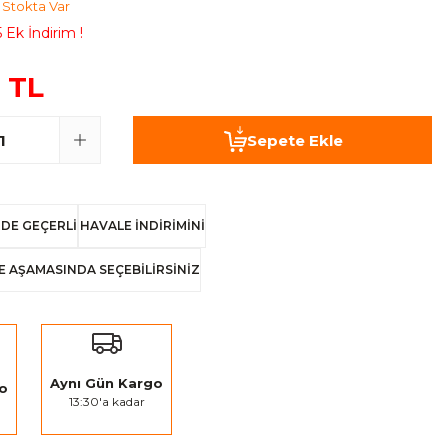
Stokta Var
 Ek İndirim !
 TL
Sepete Ekle
DE GEÇERLİ
HAVALE İNDİRİMİNİ
E AŞAMASINDA SEÇEBİLİRSİNİZ
Aynı Gün Kargo
go
13:30'a kadar