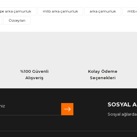
Bu ürüne ilk yorumu siz yapın!
ape arka çamurluk
mtb arka çamurluk
arka çamurluk
mtb 
Yorum Yaz
Özceylan
%100 Güvenli
Kolay Ödeme
Alışveriş
Seçenekleri
SOSYAL 
Sosyal ağlarda 