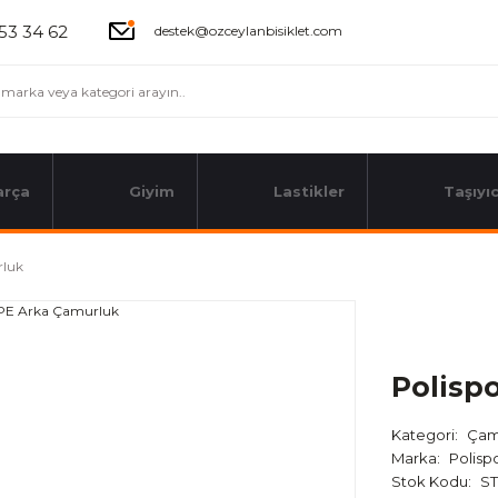
53 34 62
destek@ozceylanbisiklet.com
arça
Giyim
Lastikler
Taşıyıc
rluk
Polisp
Kategori
Çam
Marka
Polisp
Stok Kodu
ST