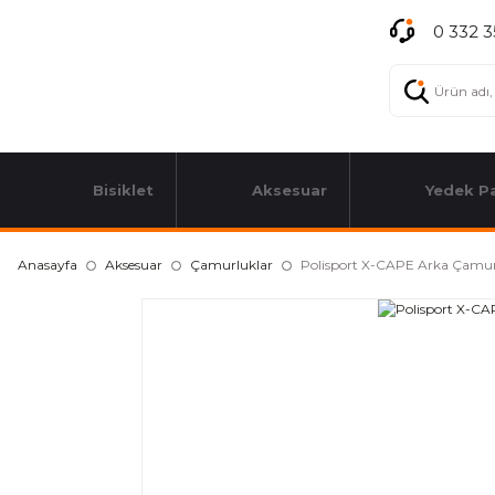
0 332 3
Bisiklet
Aksesuar
Yedek P
Anasayfa
Aksesuar
Çamurluklar
Polisport X-CAPE Arka Çamu