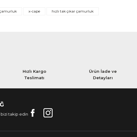
çamurluk
x-cape
hızlı tak çıkar çamurluk
Hızlı Kargo
Ürün İade ve
Teslimatı
Detayları
AĞ
bizi takip edin