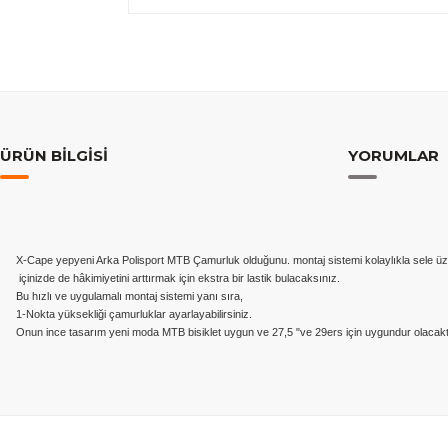
ÜRÜN BILGISI
YORUMLAR
X-Cape yepyeni Arka Polisport MTB Çamurluk olduğunu. montaj sistemi kolaylıkla sele üzerin
içinizde de hâkimiyetini arttırmak için ekstra bir lastik bulacaksınız.
Bu hızlı ve uygulamalı montaj sistemi yanı sıra,
1-Nokta yüksekliği çamurluklar ayarlayabilirsiniz.
Onun ince tasarım yeni moda MTB bisiklet uygun ve 27,5 "ve 29ers için uygundur olacakt