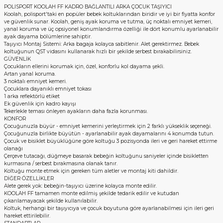
POLISPORT KOOLAH FF KADRO BAĞLANTILI ARKA ÇOCUK TAŞIYICI
Koolah, polisport'taki en popüler bebek koltuklarından biridir ve iyi bir fiyatta konfor
ve güvenlik sunar. Koolah, geniş ayak koruma ve tutma, üç noktalı emniyet kemeri,
yanal koruma ve üç opsiyonel konumlandırma özelliği ile dört konumlu ayarlanabilir
ayak dayama bölümlerine sahiptir.
Taşıyıcı Montaj Sistemi: Arka bagaja kolayca sabitlenir. Alet gerektirmez. Bebek
koltuğunun QST vidasını kullanarak hızlı bir şekilde serbest bırakabilirsiniz.
GÜVENLİK
Çocukların ellerini korumak için, özel, konforlu kol dayama şekli.
Artan yanal koruma.
3 noktalı emniyet kemeri.
Çocuklara dayanıklı emniyet tokası
1 arka reflektörlü etiket
Ek güvenlik için kadro kayışı
Tekerlekle teması önleyen ayakların daha fazla korunması.
KONFOR
Çocuğunuzla büyür - emniyet kemerini yerleştirmek için 2 farklı yükseklik seçeneği.
Çocuğunuzla birlikte büyütün - ayarlanabilir ayak dayamalarını 4 konumda tutun.
Çocuk ve bisiklet büyüklüğüne göre koltuğu 3 pozisyonda ileri ve geri hareket ettirme
olanağı
Çerçeve tutacağı, düğmeye basarak bebeğin koltuğunu saniyeler içinde bisikletten
kurmasına / serbest bırakmasına olanak tanır.
Koltuğu monte etmek için gereken tüm aletler ve montaj kiti dahildir.
DİĞER ÖZELLİKLER
Alete gerek yok: bebeğin-taşıyıcı üzerine kolayca monte edilir.
KOOLAH FF tamamen monte edilmiş şekilde tedarik edilir ve kutudan
çıkarılamayacak şekilde kullanılabilir.
Koltuk, herhangi bir taşıyıcıya ve çocuk boyutuna göre ayarlanabilmesi için ileri geri
hareket ettirilebilir.