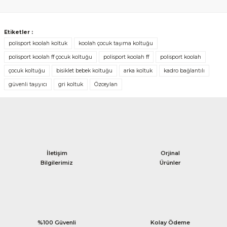
Yorum Yaz
Etiketler :
polisport koolah koltuk
koolah çocuk taşıma koltuğu
polisport koolah ff çocuk koltuğu
polisport koolah ff
polisport koolah
çocuk koltuğu
bisiklet bebek koltuğu
arka koltuk
kadro bağlantılı
güvenli taşıyıcı
gri koltuk
Özceylan
İletişim
Orjinal
Bilgilerimiz
Ürünler
%100 Güvenli
Kolay Ödeme