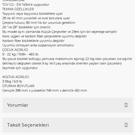
STANDARTLAR
TÜV GS - EN 14344'e uygundur
TEKNİK ÖZELLİKLER
Taşıyıcılı veya taşıyıcısız bisikletlere uyar
28 ila 40 mm yuvarlak ve oval borulara uyar
Çerçeve tutucu, 80 mm'lik bir uzunluk gerektirir
26 "ve 28" bisikletler için önerilir
Bu model aynı zamanda Küçük Çerçeveler ve 29ers için bir seçeneğe sahiptir
Kare, üçgen ve karbon fiber çerçevelerle uyumlu değildir
Karbon fiber bisikletlerle uyumlu değildir
Uyumlu olmayan arka süspansiyon amortisörü
ÇOCUK AĞIRLIĞI
9 - 22 kg / 19.84 - 48.5 lb
Bu çocuk bisiklet koltuğu yalnızca maksimum ağırlığı 22 Kg olan çocukları (ve ağırlık
belirleyici değişken olarak 9 ay ile 5 yaş arasında önerilen yaşları olan çocukları)
taşımak için uygundur.
KOLTUK AĞIRLIĞI
3,13kg / 6,9 lb
OTURMA BOYUTLARI
Genişlik 398 mm x yükseklik 748 mm x derinlik 450 mm
Yorumlar
Taksit Seçenekleri
Bu ürüne ilk yorumu siz yapın!