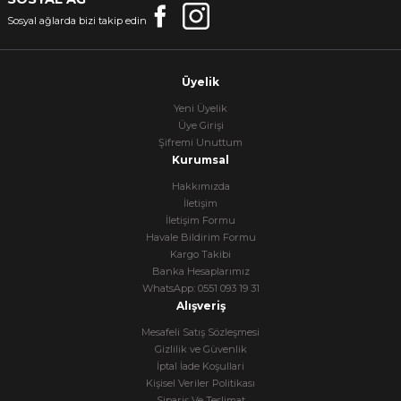
Sosyal ağlarda bizi takip edin
Üyelik
Yeni Üyelik
Üye Girişi
Şifremi Unuttum
Kurumsal
Hakkımızda
İletişim
İletişim Formu
Havale Bildirim Formu
Kargo Takibi
Banka Hesaplarımız
WhatsApp: 0551 093 19 31
Alışveriş
Mesafeli Satış Sözleşmesi
Gizlilik ve Güvenlik
İptal İade Koşullari
Kişisel Veriler Politikası
Sipariş Ve Teslimat