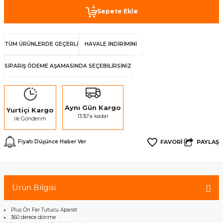
Sepete Ekle
TÜM ÜRÜNLERDE GEÇERLİ
HAVALE İNDİRİMİNİ
SİPARİŞ ÖDEME AŞAMASINDA SEÇEBİLİRSİNİZ
Aynı Gün Kargo
Yurtiçi Kargo
13:30'a kadar
ile Gönderim
PAYLAŞ
Fiyatı Düşünce Haber Ver
Ürün Bilgisi
Plus Ön Far Tutucu Aparat
360 derece dönme