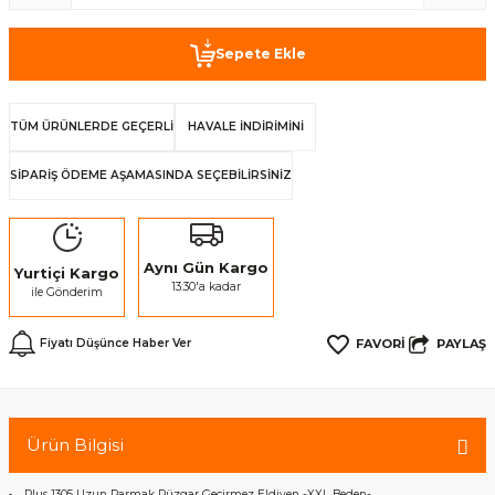
Sepete Ekle
TÜM ÜRÜNLERDE GEÇERLİ
HAVALE İNDİRİMİNİ
SİPARİŞ ÖDEME AŞAMASINDA SEÇEBİLİRSİNİZ
Aynı Gün Kargo
Yurtiçi Kargo
13:30'a kadar
ile Gönderim
PAYLAŞ
Fiyatı Düşünce Haber Ver
Ürün Bilgisi
Plus 1305 Uzun Parmak Rüzgar Geçirmez Eldiven -XXL Beden-