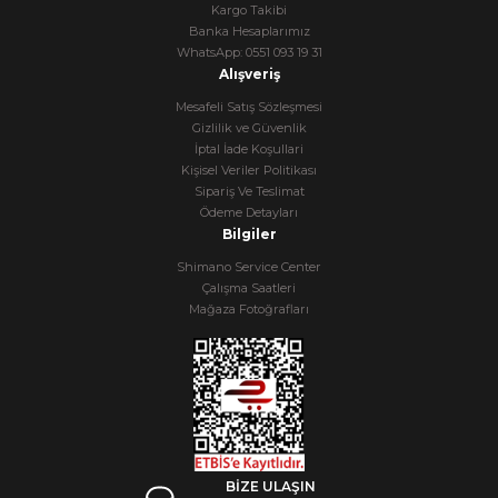
Kargo Takibi
Banka Hesaplarımız
WhatsApp: 0551 093 19 31
Alışveriş
Mesafeli Satış Sözleşmesi
Gizlilik ve Güvenlik
İptal İade Koşullari
Kişisel Veriler Politikası
Sipariş Ve Teslimat
Ödeme Detayları
Bilgiler
Shimano Service Center
Çalışma Saatleri
Mağaza Fotoğrafları
BİZE ULAŞIN