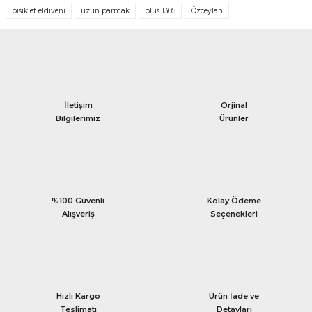
bisiklet eldiveni
uzun parmak
plus 1305
Özceylan
İletişim
Orjinal
Bilgilerimiz
Ürünler
%100 Güvenli
Kolay Ödeme
Alışveriş
Seçenekleri
Hızlı Kargo
Ürün İade ve
Teslimatı
Detayları