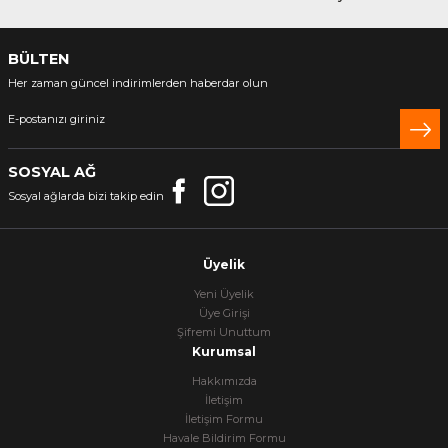
BÜLTEN
Her zaman güncel indirimlerden haberdar olun
SOSYAL AĞ
Sosyal ağlarda bizi takip edin
Üyelik
Yeni Üyelik
Üye Girişi
Şifremi Unuttum
Kurumsal
Hakkımızda
İletişim
İletişim Formu
Havale Bildirim Formu