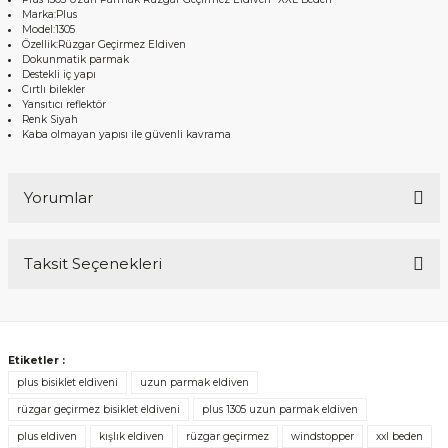
Marka:Plus
Model:1305
Özellik:Rüzgar Geçirmez Eldiven
Dokunmatik parmak
Destekli iç yapı
Cırtlı bilekler
Yansıtıcı reflektör
Renk Siyah
Kaba olmayan yapısı ile güvenli kavrama
Yorumlar
Taksit Seçenekleri
Bu ürüne ilk yorumu siz yapın!
Yorum Yaz
Etiketler :
plus bisiklet eldiveni
uzun parmak eldiven
rüzgar geçirmez bisiklet eldiveni
plus 1305 uzun parmak eldiven
plus eldiven
kışlık eldiven
rüzgar geçirmez
windstopper
xxl beden