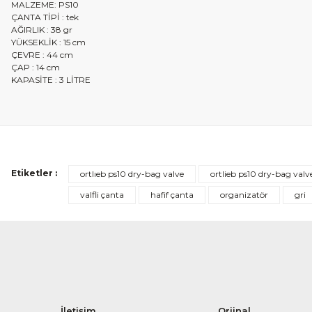
MALZEME
: PS10
ÇANTA TİPİ : tek
AĞIRLIK : 38 gr
YÜKSEKLİK : 15 cm
ÇEVRE : 44 cm
ÇAP : 14 cm
KAPASİTE : 3 LİTRE
Etiketler :
ortlıeb ps10 dry-bag valve
ortlieb ps10 dry-bag val
valfli çanta
hafif çanta
organizatör
gri
İletişim
Orjinal