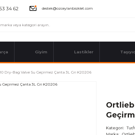
53 34 62
destek@ozceylanbisiklet.com
arça
Giyim
Lastikler
Taşıyıc
S10 Dry-Bag Valve Su Geçirmez Çanta 3L Gri K20206
Ortlie
Geçirm
Kategori
Tur/
Marka
Ortlie