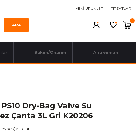
YENİ ÜRÜNLER
FIRSATLAR
ARA
ılar
Bakım/Onarım
Antrenman
b PS10 Dry-Bag Valve Su
ez Çanta 3L Gri K20206
Heybe Çantalar
b