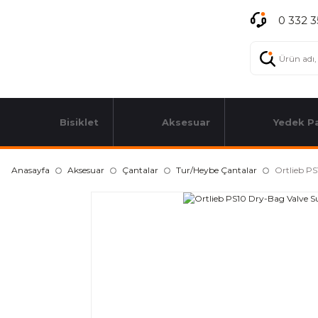
0 332 3
Bisiklet
Aksesuar
Yedek P
Anasayfa
Aksesuar
Çantalar
Tur/Heybe Çantalar
Ortlieb P