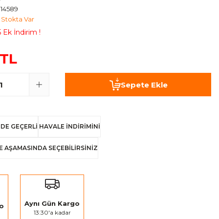
14589
Stokta Var
 Ek İndirim !
 TL
Sepete Ekle
DE GEÇERLİ
HAVALE İNDİRİMİNİ
E AŞAMASINDA SEÇEBİLİRSİNİZ
Aynı Gün Kargo
go
13:30'a kadar