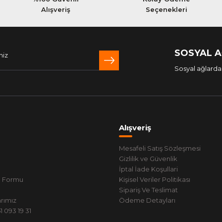
Alışveriş
Seçenekleri
SOSYAL 
Sosyal ağlarda 
Alışveriş
Mesafeli Satış Sözleşmesi
Gizlilik ve Güvenlik
İptal İade Koşullari
m Formu
Kişisel Veriler Politikası
Sipariş Ve Teslimat
rımız
Ödeme Detayları
 093 19 31