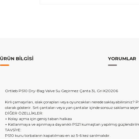
ÜRÜN BILGISI
YORUMLAR
Ortlieb PS10 Dry-Bag Valve Su Geçirmez Çanta 3L Gri K20206
Kirli çamaşırları, ıslak çorapları veya oyuncakları nerede saklayabilirsin
olarak gösterir. Sırt çantaları veya yan çantalar içinde sonsuz saklama seçe
DİĞER ÖZELLİKLER:
+ Kolay açma için geniş taban halkası
+ Katlanmaya ve aşınmaya dayanıklı PS21 kumaştan yapılmış güçlendirilmi
TAVSİYE:
PS10 kuru torbaların kapatılması en az 5-6 kez sarılmalıdır.