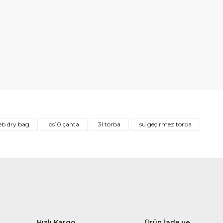
ieb dry bag
ps10 çanta
3l torba
su geçirmez torba
Hızlı Kargo
Ürün İade ve