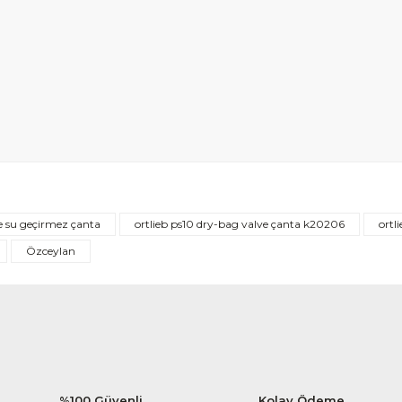
Bu ürüne ilk yorumu siz yapın!
ve su geçirmez çanta
ortlieb ps10 dry-bag valve çanta k20206
ortl
Yorum Yaz
Özceylan
%100 Güvenli
Kolay Ödeme