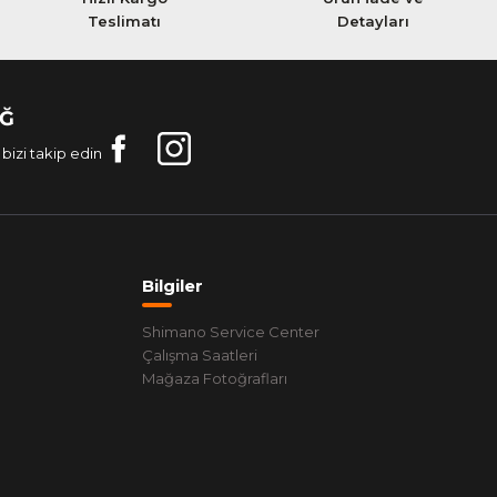
Teslimatı
Detayları
AĞ
bizi takip edin
Bilgiler
Shimano Service Center
Çalışma Saatleri
Mağaza Fotoğrafları