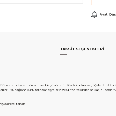
Fiyatı Dü
TAKSIT SEÇENEKLERI
iz? PS10 kuru torbalar mükemmel bir çözümdür. Renk kodlaması, öğeleri hızlı bi
nekleri. Bu sağlam kuru torbalar eşyalarınızı su, toz ve kirden saklar, düzenler
ş dairesel taban