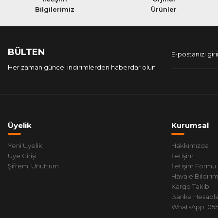
Bilgilerimiz
Ürünler
BÜLTEN
Her zaman güncel indirimlerden haberdar olun
Üyelik
Kurumsal
Yeni Üyelik
Hakkımızda
Üye Girişi
İletişim
Şifremi Unuttum
İletişim Formu
Havale Bildiri
Kargo Takibi
Banka Hesapla
WhatsApp: 0551