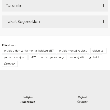
Yorumlar
Taksit Seçenekleri
Bu ürüne ilk yorumu siz yapın!
Yorum Yaz
Etiketler :
ortlieb gidon çanta montaj kablosu e167
ortlieb montaj kablosu
gidon teli
çanta montaj teli
e167
ortlieb yedek parça
montaj kiti
gri kablo
Özceylan
İletişim
Orjinal
Bilgilerimiz
Ürünler