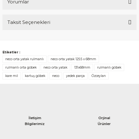
Yorumlar
Taksit Seçenekleri
Bu ürüne ilk yorumu siz yapın!
Yorum Yaz
Etiketler :
neco orta yatak rulmanlı
neco orta yatak 125.5 x 68mm
rulmanlı orta göbek
neco orta yatak
131x68mm
rulmanlı göbek
kare mil
kartuş göbek
neco
yedek parça
Özceylan
İletişim
Orjinal
Bilgilerimiz
Ürünler