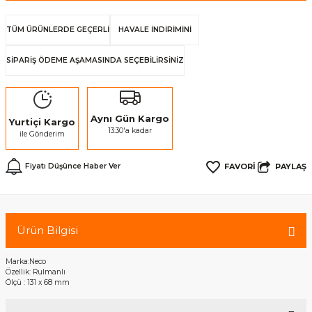
TÜM ÜRÜNLERDE GEÇERLİ
HAVALE İNDİRİMİNİ
SİPARİŞ ÖDEME AŞAMASINDA SEÇEBİLİRSİNİZ
Aynı Gün Kargo
Yurtiçi Kargo
13:30'a kadar
ile Gönderim
PAYLAŞ
Fiyatı Düşünce Haber Ver
Ürün Bilgisi
Marka:Neco
Özellik: Rulmanlı
Ölçü : 131 x 68 mm