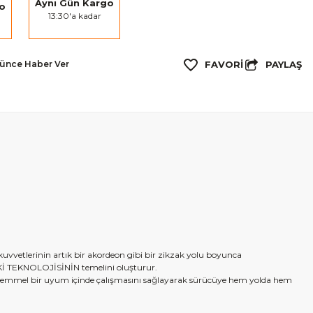
Aynı Gün Kargo
go
13:30'a kadar
PAYLAŞ
şünce Haber Ver
vvetlerinin artık bir akordeon gibi bir zikzak yolu boyunca
TEPKİ TEKNOLOJİSİNİN temelini oluşturur.
mükemmel bir uyum içinde çalışmasını sağlayarak sürücüye hem yolda hem