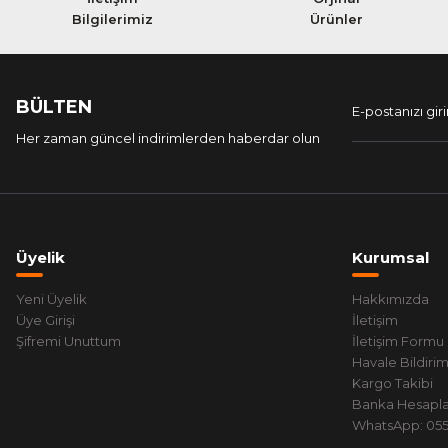
Bilgilerimiz
Ürünler
BÜLTEN
Her zaman güncel indirimlerden haberdar olun
Üyelik
Kurumsal
Yeni Üyelik
Hakkımızda
Üye Girişi
İletişim
Şifremi Unuttum
İletişim Formu
Havale Bildiri
Kargo Takibi
Banka Hesapla
WhatsApp: 0551