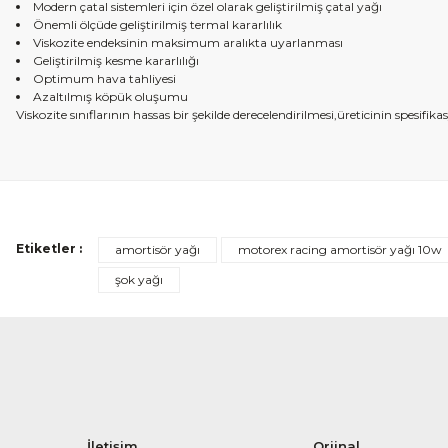
Modern çatal sistemleri için özel olarak geliştirilmiş çatal yağı
Önemli ölçüde geliştirilmiş termal kararlılık
Viskozite endeksinin maksimum aralıkta uyarlanması
Geliştirilmiş kesme kararlılığı
Optimum hava tahliyesi
Azaltılmış köpük oluşumu
Viskozite sınıflarının hassas bir şekilde derecelendirilmesi,üreticinin spesif
Etiketler :
amortisör yağı
motorex racing amortisör yağı 10w
şok yağı
İletişim
Orjinal