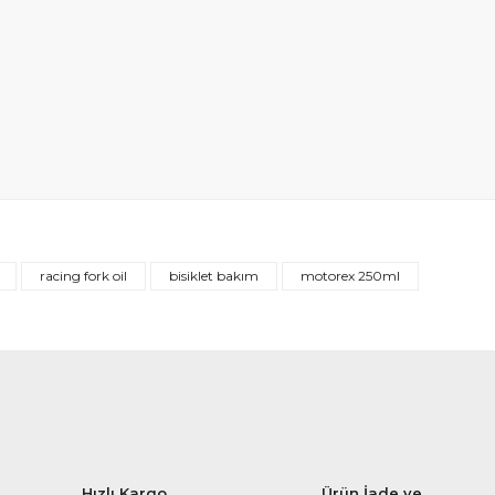
racing fork oil
bisiklet bakım
motorex 250ml
Hızlı Kargo
Ürün İade ve