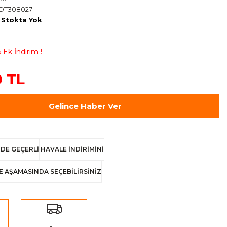
OT308027
Stokta Yok
 Ek İndirim !
0 TL
Gelince Haber Ver
DE GEÇERLİ
HAVALE İNDİRİMİNİ
E AŞAMASINDA SEÇEBİLİRSİNİZ