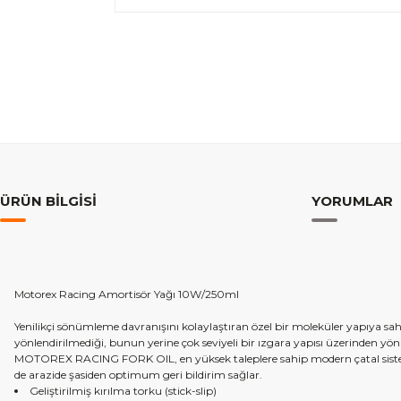
ÜRÜN BILGISI
YORUMLAR
Motorex Racing Amortisör Yağı 10W/250ml
Yenilikçi sönümleme davranışını kolaylaştıran özel bir moleküler yapıya 
yönlendirilmediği, bunun yerine çok seviyeli bir ızgara yapısı üzerinden yö
MOTOREX RACING FORK OIL, en yüksek taleplere sahip modern çatal sistemle
de arazide şasiden optimum geri bildirim sağlar.
Geliştirilmiş kırılma torku (stick-slip)