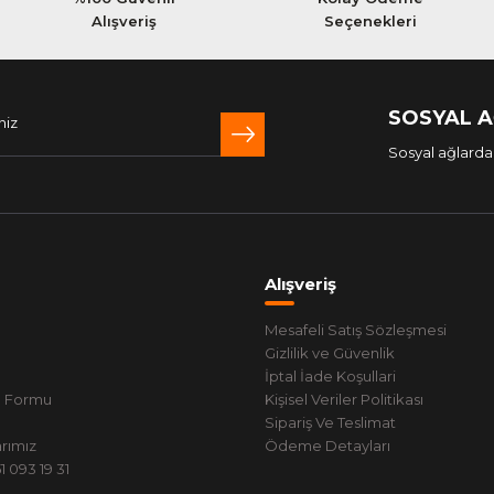
Alışveriş
Seçenekleri
SOSYAL 
Sosyal ağlarda 
Alışveriş
Mesafeli Satış Sözleşmesi
Gizlilik ve Güvenlik
İptal İade Koşullari
m Formu
Kişisel Veriler Politikası
Sipariş Ve Teslimat
rımız
Ödeme Detayları
 093 19 31