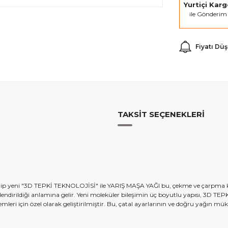
Yurtiçi Kar
ile Gönderim
Fiyatı Dü
TAKSIT SEÇENEKLERI
sahip yeni "3D TEPKİ TEKNOLOJİSİ" ile YARIŞ MAŞA YAĞI bu, çekme ve çarpma ku
nlendirildiği anlamına gelir. Yeni moleküler bileşimin üç boyutlu yapısı, 3D 
ri için özel olarak geliştirilmiştir. Bu, çatal ayarlarının ve doğru yağın 