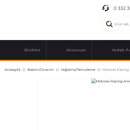
0 332 3
Bisiklet
Aksesuar
Yedek P
Anasayfa
Bakım/Onarım
Yağlama/Temizleme
Motorex Racing