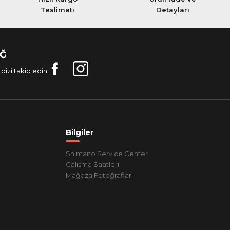
Teslimatı
Detayları
AĞ
bizi takip edin
Bilgiler
Shimano Service Center
Çalışma Saatleri
Mağaza Fotoğrafları