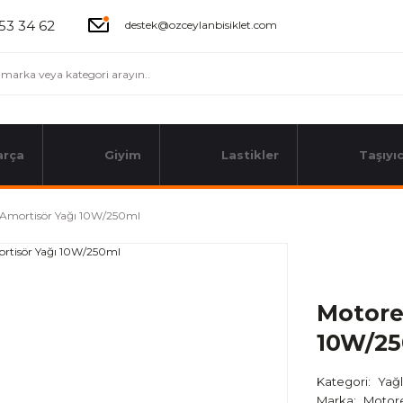
53 34 62
destek@ozceylanbisiklet.com
arça
Giyim
Lastikler
Taşıyıc
 Amortisör Yağı 10W/250ml
Motore
10W/2
Kategori
Yağ
Marka
Motor