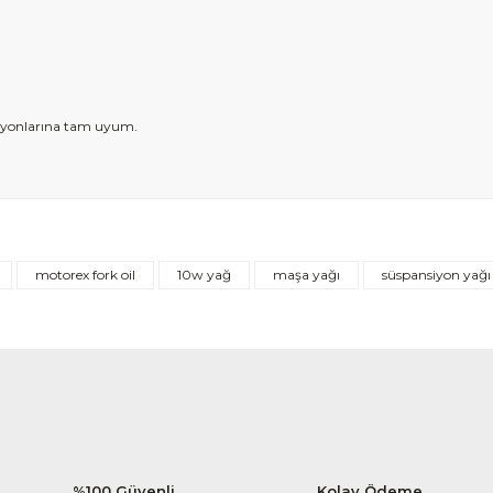
ikasyonlarına tam uyum.
Bu ürüne ilk yorumu siz yapın!
motorex fork oil
10w yağ
maşa yağı
süspansiyon yağı
Yorum Yaz
%100 Güvenli
Kolay Ödeme