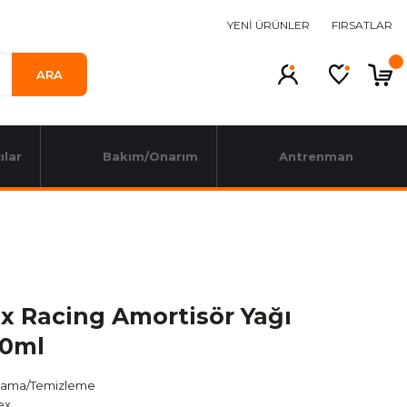
YENİ ÜRÜNLER
FIRSATLAR
ARA
ılar
Bakım/Onarım
Antrenman
x Racing Amortisör Yağı
50ml
lama/Temizleme
ex