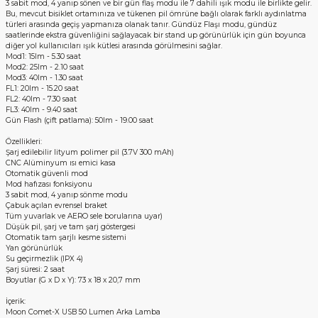
3 sabit mod, 4 yanıp sönen ve bir gün flaş modu ile 7 dahili ışık modu ile birlikte gelir.
Bu, mevcut bisiklet ortamınıza ve tükenen pil ömrüne bağlı olarak farklı aydınlatma
türleri arasında geçiş yapmanıza olanak tanır. Gündüz Flaşı modu, gündüz
saatlerinde ekstra güvenliğini sağlayacak bir stand up görünürlük için gün boyunca
diğer yol kullanıcıları ışık kütlesi arasında görülmesini sağlar.
Mod1: 15lm - 5.30 saat
Mod2: 25lm - 2.10 saat
Mod3: 40lm - 1.30 saat
FL1: 20lm - 15.20 saat
FL2: 40lm - 7.30 saat
FL3: 40lm - 9.40 saat
Gün Flash (çift patlama): 50lm - 19.00 saat
Özellikleri:
Şarj edilebilir lityum polimer pil (3.7V 300 mAh)
CNC Alüminyum ısı emici kasa
Otomatik güvenli mod
Mod hafızası fonksiyonu
3 sabit mod, 4 yanıp sönme modu
Çabuk açılan evrensel braket
Tüm yuvarlak ve AERO sele borularına uyar)
Düşük pil, şarj ve tam şarj göstergesi
Otomatik tam şarjlı kesme sistemi
Yan görünürlük
Su geçirmezlik (IPX 4)
Şarj süresi: 2 saat
Boyutlar (G x D x Y): 73 x 18 x 20,7 mm
İçerik:
Moon Comet-X USB 50 Lumen Arka Lamba