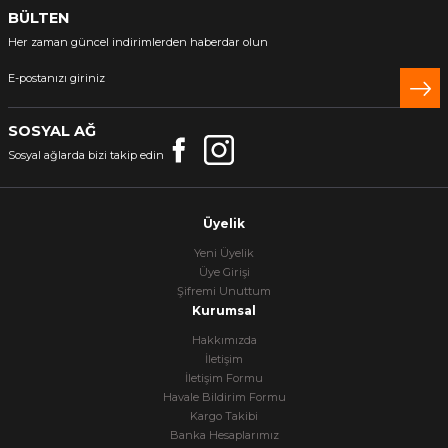
BÜLTEN
Her zaman güncel indirimlerden haberdar olun
SOSYAL AĞ
Sosyal ağlarda bizi takip edin
Üyelik
Yeni Üyelik
Üye Girişi
Şifremi Unuttum
Kurumsal
Hakkımızda
İletişim
İletişim Formu
Havale Bildirim Formu
Kargo Takibi
Banka Hesaplarımız