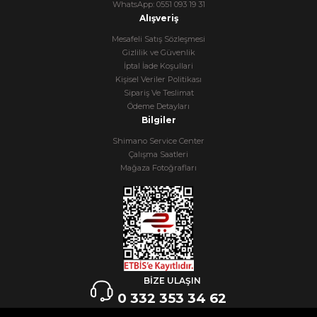
WhatsApp: 0551 093 19 31
Alışveriş
Mesafeli Satış Sözleşmesi
Gizlilik ve Güvenlik
İptal İade Koşullari
Kişisel Veriler Politikası
Sipariş Ve Teslimat
Ödeme Detayları
Bilgiler
Shimano Service Center
Çalışma Saatleri
Mağaza Fotoğrafları
BİZE ULAŞIN
0 332 353 34 62