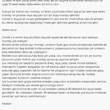
Üç sabit ve dört yanıp sönen yedi mod, tek bir düğme kullanılarak döndürülür ve
ışığa 19 saate kadar iddia edilen pil ömrü verir.
Kutuya bir koltuk rayı montajı, iki farklı uzunlukta silikon kayışlı bir sele veya kadro
montajı ve çantalar veya kayışlar için bir klips montajı dahildir.
Comet X, düşük pil ve şarj göstergelerinin yanı sıra bir mod hafıza işlevine sahiptir;
bu, tekrar açıldığında kapatıldığı moda geri dönmesi gerektiği anlamına gelir.
Performansı
Comet-x e verilen büyük silikon kayışlar sayesinde sele borusuna veya kadroya
montajı çok kolaydır.
Birlikte verilen koltuk rayı montajı, ünitenin fiyatı göz önüne alındığında, özellikle de
damlalıklı bir dağ bisikleti kullanıyorsanız, süspansiyonunuz sıkıştıkça ışık ünitesini
arka tekerlekten daha da uzaklaştırır.
Bisikletinizin sele borusunda fazla yer yoksa, onu monte etmek için bir yer bulma
sorununu çözer. Koltuk rayı montajı ayrıca açı ayarına sahiptir.
Işık, herhangi bir bağlantı parçasına dikey veya yatay olarak monte edilebilir,
Mod seçimi nispeten sezgiseldir; bir çift basma, sabit ve yanıp sönen programlar
arasında geçiş yaparken, tek bir basma her programın ilgili modları arasında geçiş
yapar. Bununla birlikte, düğme olumlu bir tıklamaya sahip olsa da, hareket
halindeyken kullanımı özellikle kolaydır.
Işık huzmesi tam güçte özellikle arkadan yoğundur ve bisikletin arkasındaki zemine
etkileyici miktarda ışık vererek görünürlüğü artırır.
Yandan görünürlük de iyidir ve ışık arkadan yaklaşık 80 derecelik bir açıya kadar
görülebilir. Bu noktadan itibaren, 90 dereceye kadar ve ötesinde, çok büyük miktarda
yansıtılan ışık henüz üretilmemiştir.
Modları: