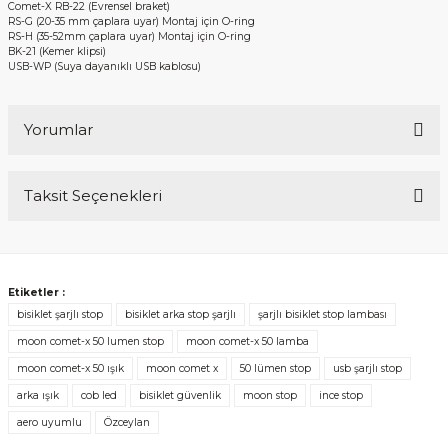
Comet-X RB-22 (Evrensel braket)
RS-G (20-35 mm çaplara uyar) Montaj için O-ring
RS-H (35-52mm çaplara uyar) Montaj için O-ring
BK-21 (Kemer klipsi)
USB-WP (Suya dayanıklı USB kablosu)
Yorumlar
Taksit Seçenekleri
Bu ürüne ilk yorumu siz yapın!
Yorum Yaz
Etiketler :
bisiklet şarjlı stop
bisiklet arka stop şarjlı
şarjlı bisiklet stop lambası
moon comet-x 50 lumen stop
moon comet-x 50 lamba
moon comet-x 50 ışık
moon comet x
50 lümen stop
usb şarjlı stop
arka ışık
cob led
bisiklet güvenlik
moon stop
ince stop
aero uyumlu
Özceylan