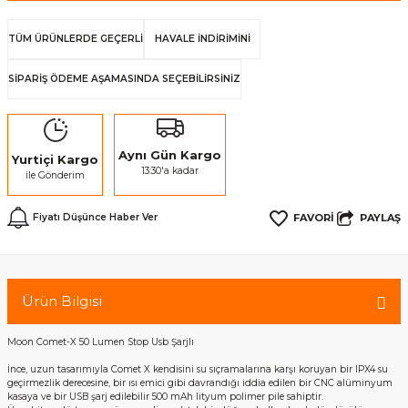
TÜM ÜRÜNLERDE GEÇERLİ
HAVALE İNDİRİMİNİ
SİPARİŞ ÖDEME AŞAMASINDA SEÇEBİLİRSİNİZ
Aynı Gün Kargo
Yurtiçi Kargo
13:30'a kadar
ile Gönderim
PAYLAŞ
Fiyatı Düşünce Haber Ver
Ürün Bilgisi
Moon Comet-X 50 Lumen Stop Usb Şarjlı
İnce, uzun tasarımıyla Comet X kendisini su sıçramalarına karşı koruyan bir IPX4 su
geçirmezlik derecesine, bir ısı emici gibi davrandığı iddia edilen bir CNC alüminyum
kasaya ve bir USB şarj edilebilir 500 mAh lityum polimer pile sahiptir.