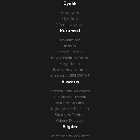
Üyelik
Yeni Üyelik
Üye Girişi
Şifremi Unuttum
Kurumsal
Hakkımızda
İletişim
İletişim Formu
Havale Bildirim Formu
Kargo Takibi
Banka Hesaplarımız
WhatsApp: 0551 093 19 31
Alışveriş
Mesafeli Satış Sözleşmesi
Gizlilik ve Güvenlik
İptal İade Koşullari
Kişisel Veriler Politikası
Sipariş Ve Teslimat
Ödeme Detayları
Bilgiler
Shimano Service Center