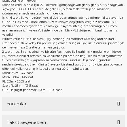
lastik ped ile birlikte gelir.
Moon's Cerberus, arka ışık, 270 derecelik görüş sağlayan geniş, geniş bir ışın sağlayan
3 çok yönlü COB LED'i ile birlikte gelir. Bu, birden fazla trafik şeridi arasında
görünmeyi amaçlayan taşıtlar için idealdir.
Işık, iki sabit, iki yanıp sönen ve sizi doğrudan güneş ışığında görmenizi sağlayan bir
Gündüz Flaş modu dahil olmak üzere kolayca değiştirebileceğiniz beş farklı ışık
modu ile önceden ayarlanmış olarak gelir. Ayrıca, istediğiniz herhangi bir lümeni
ayarlamanıza izin veren VLS sistemi de dahildir - VLS düğmesini basılı tutmanız
yeterlidir.
Birlikte verilen USB-C kablosu, ışığı herhangi bir standart USB bağlantı noktası
üzerinden hızlı ve kolay bir şekilde şarj etmenizi sağlar. Işık, uzun ömürlü pil ömrüyle
gelir ve yalnızca 2 saatte tamamen şarj olur.
2 sabit mod, 3 yanıp sönen ve bir gün flaş modu ile 5 dahili ışık modu ile birlikte gelir.
Bu, mevcut bisiklet ortamınıza ve tükenen pil ömrüne bağlı olarak farklı aydınlatma
türleri arasında geçiş yapmanıza olanak tanır. Gündüz Flaşı modu, gündüz
saatlerinde ekstra güvenliğini sağlayacak bir stand up görünürlük için gün boyunca
diğer yol kullanıcıları ışık kütlesi arasında görülmesini sağlar.
Mod1: 25lm - 3.30 saat
Mod2: 50lm - 1.45 saat
FL: 25lm - 20.35 saat
Sabit FL: 25lm - 13.45 saat
Gün Flaşh(çift patlama): 150lm - 19.00 saat
Yorumlar
Taksit Seçenekleri
Bu ürüne ilk yorumu siz yapın!