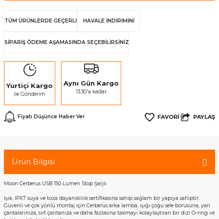
TÜM ÜRÜNLERDE GEÇERLİ
HAVALE İNDİRİMİNİ
SİPARİŞ ÖDEME AŞAMASINDA SEÇEBİLİRSİNİZ
Aynı Gün Kargo
Yurtiçi Kargo
13:30'a kadar
ile Gönderim
PAYLAŞ
Fiyatı Düşünce Haber Ver
Ürün Bilgisi
Moon Cerberus USB 150 Lumen Stop Şarjlı
Işık, IPX7 suya ve toza dayanıklılık sertifikasına sahip sağlam bir yapıya sahiptir.
Güvenli ve çok yönlü montaj için Cerberus arka lamba, ışığı çoğu sele borusuna, yan
çantalarınıza, sırt çantanıza ve daha fazlasına takmayı kolaylaştıran bir dizi O-ring ve