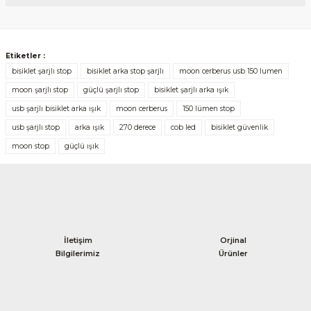
Yorum Yaz
Etiketler :
bisiklet şarjlı stop
bisiklet arka stop şarjlı
moon cerberus usb 150 lumen
moon şarjlı stop
güçlü şarjlı stop
bisiklet şarjlı arka ışık
usb şarjlı bisiklet arka ışık
moon cerberus
150 lümen stop
usb şarjlı stop
arka ışık
270 derece
cob led
bisiklet güvenlik
moon stop
güçlü ışık
İletişim
Orjinal
Bilgilerimiz
Ürünler