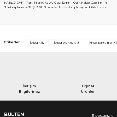
KABLO ÇAP: Parti Frank: Kablo Çapı 12mm, Çelik Kablo Çap 5 mm.
3 üstkaplanmış TUŞLARI: 3 renk kodlu üst kalıplı tuşları bilek bobin .
Etiketler :
knog kilit
knog bisiklet kilit
knog party frank k
İletişim
Orjinal
Bilgilerimiz
Ürünler
BÜLTEN