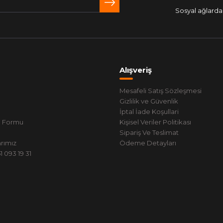
Sosyal ağlarda 
Alışveriş
Mesafeli Satış Sözleşmesi
Gizlilik ve Güvenlik
İptal İade Koşullari
m Formu
Kişisel Veriler Politikası
Sipariş Ve Teslimat
rımız
Ödeme Detayları
 093 19 31