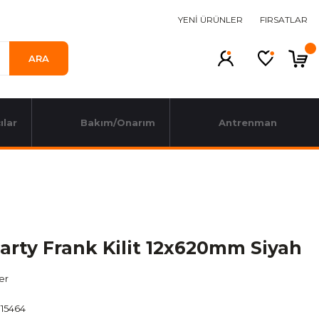
YENİ ÜRÜNLER
FIRSATLAR
ARA
ılar
Bakım/Onarım
Antrenman
arty Frank Kilit 12x620mm Siyah
ler
15464