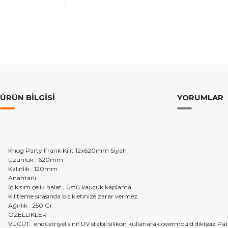
ÜRÜN BILGISI
YORUMLAR
Knog Party Frank Kilit 12x620mm Siyah
Uzunluk : 620mm
Kalınlık : 120mm
Anahtarlı.
İç kısım çelik halat , Üstü kauçuk kaplama.
Kilitleme sırasında bisikletinize zarar vermez.
Ağırlık : 250 Gr.
ÖZELLIKLER
VÜCUT: endüstriyel sınıf UV ​​stabil silikon kullanarak overmould dikişsiz Pa