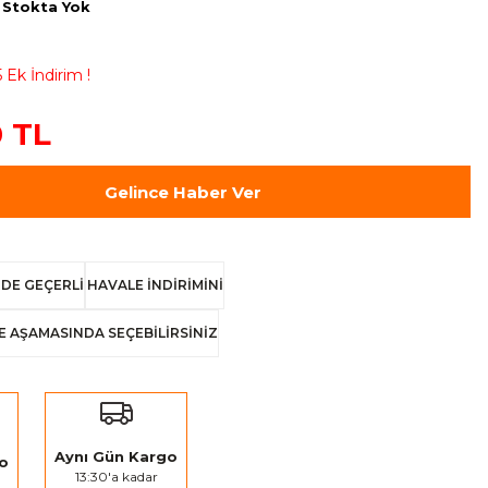
Stokta Yok
 Ek İndirim !
 TL
Gelince Haber Ver
DE GEÇERLİ
HAVALE İNDİRİMİNİ
E AŞAMASINDA SEÇEBİLİRSİNİZ
Aynı Gün Kargo
go
13:30'a kadar