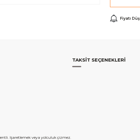
Fiyatı Dü
TAKSIT SEÇENEKLERI
tentli. Işaretlemek veya yolculuk çizmez.