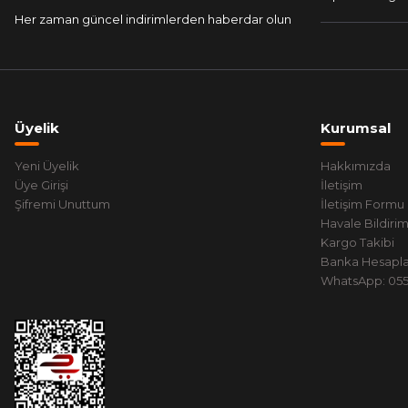
Her zaman güncel indirimlerden haberdar olun
Üyelik
Kurumsal
Yeni Üyelik
Hakkımızda
Üye Girişi
İletişim
Şifremi Unuttum
İletişim Formu
Havale Bildiri
Kargo Takibi
Banka Hesapla
WhatsApp: 0551