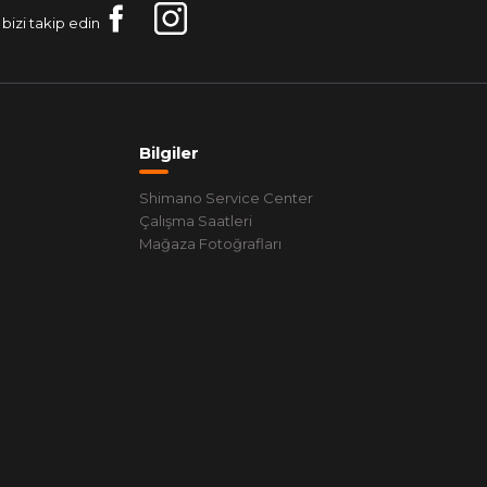
bizi takip edin
Bilgiler
Shimano Service Center
Çalışma Saatleri
Mağaza Fotoğrafları