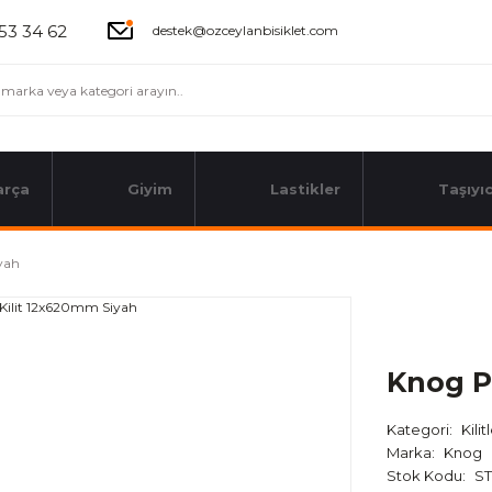
53 34 62
destek@ozceylanbisiklet.com
arça
Giyim
Lastikler
Taşıyıc
yah
Knog P
Kategori
Kilit
Marka
Knog
Stok Kodu
ST