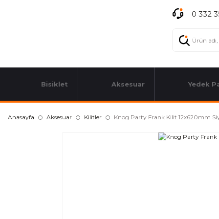
0 332 3
Bisiklet
Aksesuar
Yedek P
Anasayfa
Aksesuar
Kilitler
Knog Party Frank Kilit 12x620mm Si