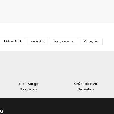
bisiklet kilidi
sade kilit
knog aksesuar
Özceylan
Hızlı Kargo
Ürün İade ve
Teslimatı
Detayları
AĞ