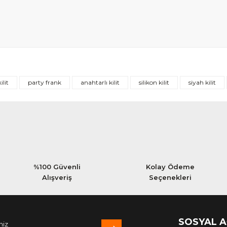
Bu ürüne ilk yorumu siz yapın!
ilit
party frank
anahtarlı kilit
silikon kilit
siyah kilit
Yorum Yaz
%100 Güvenli
Kolay Ödeme
Alışveriş
Seçenekleri
SOSYAL 