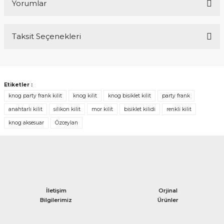
Yorumlar
Taksit Seçenekleri
Bu ürüne ilk yorumu siz yapın!
Yorum Yaz
Etiketler :
knog party frank kilit
knog kilit
knog bisiklet kilit
party frank
anahtarlı kilit
silikon kilit
mor kilit
bisiklet kilidi
renkli kilit
knog aksesuar
Özceylan
İletişim
Orjinal
Bilgilerimiz
Ürünler