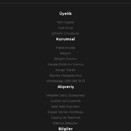
Üyelik
Yeni Üyelik
Üye Girişi
Şifremi Unuttum
Kurumsal
Hakkımızda
İletişim
İletişim Formu
Havale Bildirim Formu
Kargo Takibi
Banka Hesaplarımız
WhatsApp: 0551 093 19 31
Alışveriş
Mesafeli Satış Sözleşmesi
Gizlilik ve Güvenlik
İptal İade Koşullari
Kişisel Veriler Politikası
Sipariş Ve Teslimat
Ödeme Detayları
Bilgiler