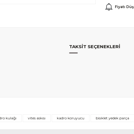
Fiyatı Dü
TAKSIT SEÇENEKLERI
Bu ürüne ilk yorumu siz yapın!
adro kulağı
vites askısı
kadro koruyucu
bisiklet yedek parça
Yorum Yaz