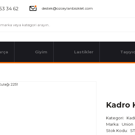
53 34 62
destek@ozceylanbisiklet.com
arça
Giyim
Lastikler
Taşıyıc
Kadro 
Kategori
Kadr
Marka
Union
Stok Kodu
ST