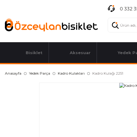
0 332 3
Bisiklet
Aksesuar
Yedek P
Anasayfa
Yedek Parça
Kadro Kulakları
Kadro Kulağı 2251