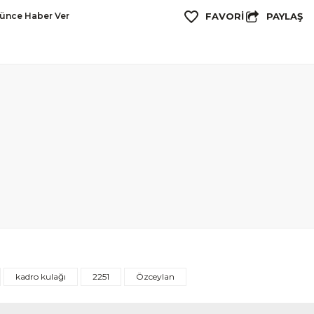
PAYLAŞ
şünce Haber Ver
kadro kulağı
2251
Özceylan