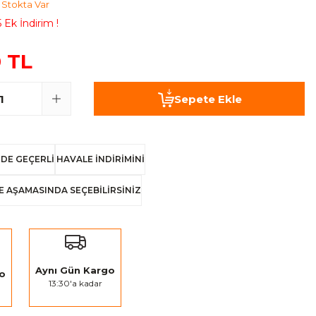
Stokta Var
 Ek İndirim !
 TL
Sepete Ekle
DE GEÇERLİ
HAVALE İNDİRİMİNİ
E AŞAMASINDA SEÇEBİLİRSİNİZ
Aynı Gün Kargo
go
13:30'a kadar