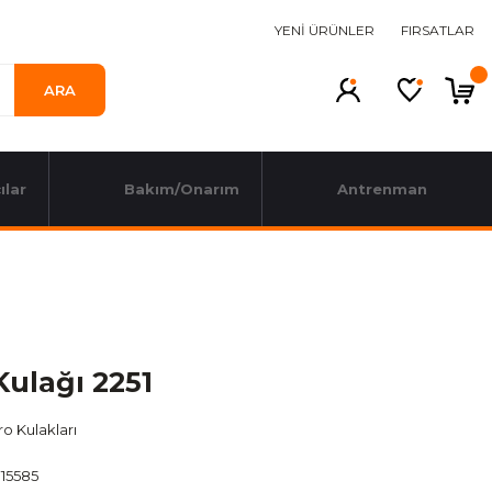
YENİ ÜRÜNLER
FIRSATLAR
ARA
ılar
Bakım/Onarım
Antrenman
Kulağı 2251
o Kulakları
15585