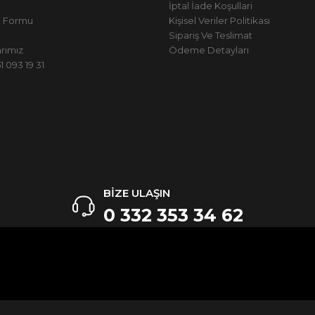
İptal İade Koşullari
m Formu
Kişisel Veriler Politikası
Sipariş Ve Teslimat
rımız
Ödeme Detayları
 093 19 31
BİZE ULAŞIN
0 332 353 34 62