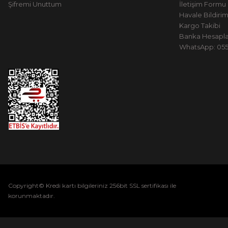
Şifremi Unuttum
İletişim Formu
Havale Bildiri
Kargo Takibi
Banka Hesapla
WhatsApp: 0551
Copyright© Kredi kartı bilgileriniz 256bit SSL sertifikası ile
korunmaktadır.