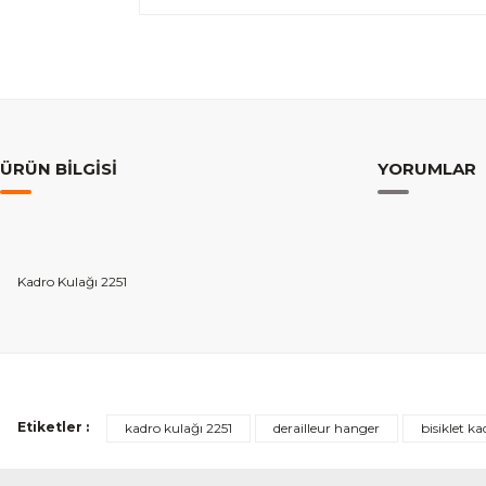
ÜRÜN BILGISI
YORUMLAR
Kadro Kulağı 2251
Etiketler :
kadro kulağı 2251
derailleur hanger
bisiklet k