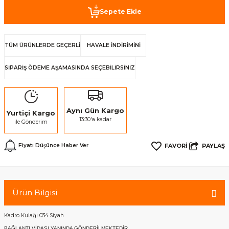
Sepete Ekle
TÜM ÜRÜNLERDE GEÇERLİ
HAVALE İNDİRİMİNİ
SİPARİŞ ÖDEME AŞAMASINDA SEÇEBİLİRSİNİZ
Aynı Gün Kargo
Yurtiçi Kargo
13:30'a kadar
ile Gönderim
PAYLAŞ
Fiyatı Düşünce Haber Ver
Ürün Bilgisi
Kadro Kulağı 034 Siyah
BAĞLANTI VİDASI YANINDA GÖNDERİLMEKTEDİR.