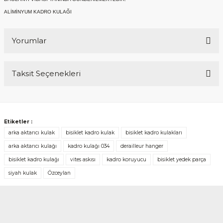
ALİMİNYUM KADRO KULAĞI
Yorumlar
Taksit Seçenekleri
Bu ürüne ilk yorumu siz yapın!
Yorum Yaz
Etiketler :
arka aktarıcı kulak
bisiklet kadro kulak
bisiklet kadro kulakları
arka aktarıcı kulağı
kadro kulağı 034
derailleur hanger
bisiklet kadro kulağı
vites askısı
kadro koruyucu
bisiklet yedek parça
siyah kulak
Özceylan