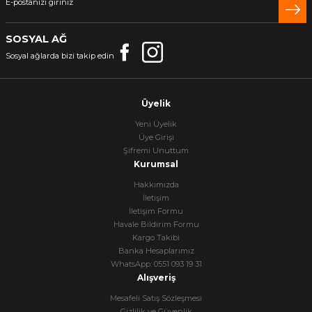
SOSYAL AĞ
Sosyal ağlarda bizi takip edin
Üyelik
Yeni Üyelik
Üye Girişi
Şifremi Unuttum
Kurumsal
Hakkımızda
İletişim
İletişim Formu
Havale Bildirim Formu
Kargo Takibi
Banka Hesaplarımız
WhatsApp: 0551 093 19 31
Alışveriş
Mesafeli Satış Sözleşmesi
Gizlilik ve Güvenlik