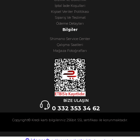
İptal İade Koşullari
Kişisel Veriler Politikası
Sipariş Ve Teslimat
Ödeme Detayları
Bilgiler
Shimano Service Center
Çalışma Saatleri
Mağaza Fotoğrafları
BİZE ULAŞIN
0 332 353 34 62
Copyright© Kredi kartı bilgileriniz 256bit SSL sertifikası ile korunmaktadır.