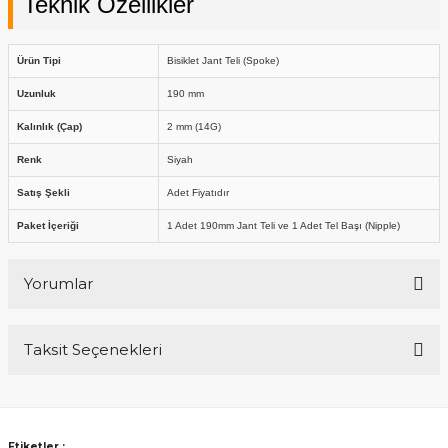
Teknik Özellikler
Ürün Tipi
Bisiklet Jant Teli (Spoke)
Uzunluk
190 mm
Kalınlık (Çap)
2 mm (14G)
Renk
Siyah
Satış Şekli
Adet Fiyatıdır
Paket İçeriği
1 Adet 190mm Jant Teli ve 1 Adet Tel Başı (Nipple)
Yorumlar
Taksit Seçenekleri
Bu ürüne ilk yorumu siz yapın!
Yorum Yaz
Etiketler :