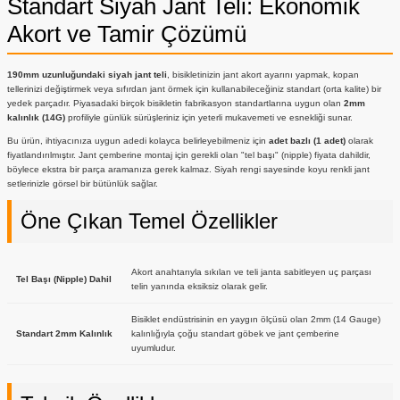
Standart Siyah Jant Teli: Ekonomik
Akort ve Tamir Çözümü
190mm uzunluğundaki siyah jant teli
, bisikletinizin jant akort ayarını yapmak, kopan
tellerinizi değiştirmek veya sıfırdan jant örmek için kullanabileceğiniz standart (orta kalite) bir
yedek parçadır. Piyasadaki birçok bisikletin fabrikasyon standartlarına uygun olan
2mm
kalınlık (14G)
profiliyle günlük sürüşleriniz için yeterli mukavemeti ve esnekliği sunar.
Bu ürün, ihtiyacınıza uygun adedi kolayca belirleyebilmeniz için
adet bazlı (1 adet)
olarak
fiyatlandırılmıştır. Jant çemberine montaj için gerekli olan "tel başı" (nipple) fiyata dahildir,
böylece ekstra bir parça aramanıza gerek kalmaz. Siyah rengi sayesinde koyu renkli jant
setlerinizle görsel bir bütünlük sağlar.
Öne Çıkan Temel Özellikler
Akort anahtarıyla sıkılan ve teli janta sabitleyen uç parçası
Tel Başı (Nipple) Dahil
telin yanında eksiksiz olarak gelir.
Bisiklet endüstrisinin en yaygın ölçüsü olan 2mm (14 Gauge)
Standart 2mm Kalınlık
kalınlığıyla çoğu standart göbek ve jant çemberine
uyumludur.