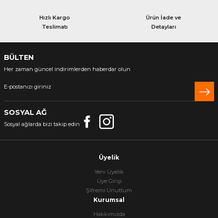
Hızlı Kargo
Ürün İade ve
Teslimatı
Detayları
BÜLTEN
Her zaman güncel indirimlerden haberdar olun
SOSYAL AĞ
Sosyal ağlarda bizi takip edin
Üyelik
Yeni Üyelik
Üye Girişi
Şifremi Unuttum
Kurumsal
Hakkımızda