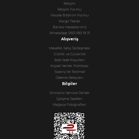
İletişim
İletişim Formu
Havale Bildirim Formu
Kargo Takibi
Banka Hesaplarımız
WhatsApp: 0551 093 19 31
Alışveriş
Mesafeli Satış Sözleşmesi
Gizlilik ve Güvenlik
İptal İade Koşullari
Kişisel Veriler Politikası
Sipariş Ve Teslimat
Ödeme Detayları
Bilgiler
Shimano Service Center
Çalışma Saatleri
Mağaza Fotoğrafları