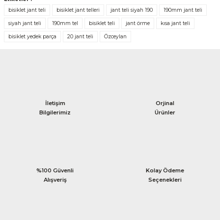
bisiklet jant teli
bisiklet jant telleri
jant teli siyah 190
190mm jant teli
siyah jant teli
190mm tel
bisiklet teli
jant örme
kısa jant teli
bisiklet yedek parça
20 jant teli
Özceylan
İletişim
Orjinal
Bilgilerimiz
Ürünler
%100 Güvenli
Kolay Ödeme
Alışveriş
Seçenekleri