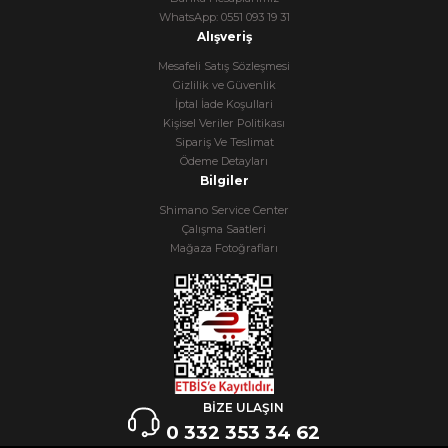
WhatsApp: 0551 093 19 31
Alışveriş
Mesafeli Satış Sözleşmesi
Gizlilik ve Güvenlik
İptal İade Koşullari
Kişisel Veriler Politikası
Sipariş Ve Teslimat
Ödeme Detayları
Bilgiler
Shimano Service Center
Çalışma Saatleri
Mağaza Fotoğrafları
BİZE ULAŞIN
0 332 353 34 62