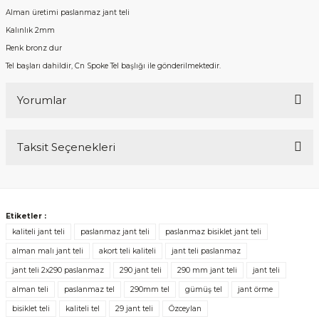
Alman üretimi paslanmaz jant teli
Kalınlık 2mm
Renk bronz dur
Tel başları dahildir, Cn Spoke Tel başlığı ile gönderilmektedir.
Yorumlar
Taksit Seçenekleri
Bu ürüne ilk yorumu siz yapın!
Yorum Yaz
Etiketler :
kaliteli jant teli
paslanmaz jant teli
paslanmaz bisiklet jant teli
alman malı jant teli
akort teli kaliteli
jant teli paslanmaz
jant teli 2x290 paslanmaz
290 jant teli
290 mm jant teli
jant teli
alman teli
paslanmaz tel
290mm tel
gümüş tel
jant örme
bisiklet teli
kaliteli tel
29 jant teli
Özceylan