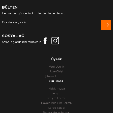
BÜLTEN
Her zaman güncel indirimlerden haberdar olun
SOSYAL AĞ
Sosyal ağlarda bizi takip edin
Üyelik
Yeni Üyelik
Üye Girişi
Şifremi Unuttum
Kurumsal
Hakkımızda
İletişim
İletişim Formu
Havale Bildirim Formu
Kargo Takibi
Banka Hesaplarımız