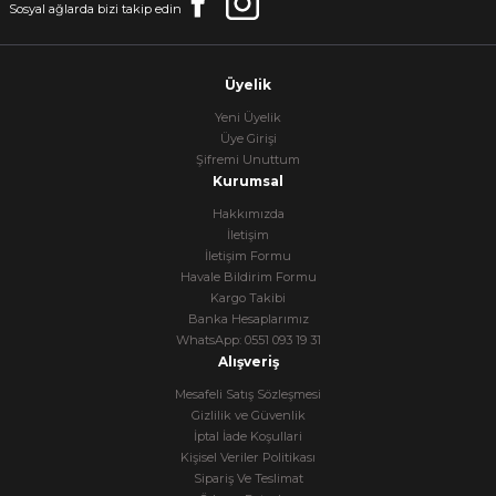
Sosyal ağlarda bizi takip edin
Üyelik
Yeni Üyelik
Üye Girişi
Şifremi Unuttum
Kurumsal
Hakkımızda
İletişim
İletişim Formu
Havale Bildirim Formu
Kargo Takibi
Banka Hesaplarımız
WhatsApp: 0551 093 19 31
Alışveriş
Mesafeli Satış Sözleşmesi
Gizlilik ve Güvenlik
İptal İade Koşullari
Kişisel Veriler Politikası
Sipariş Ve Teslimat