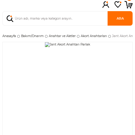
ARA
Anasayfa
Bakım/Onarım
Anahtar ve Aletler
Akort Anahtarları
Jant Akort Ana