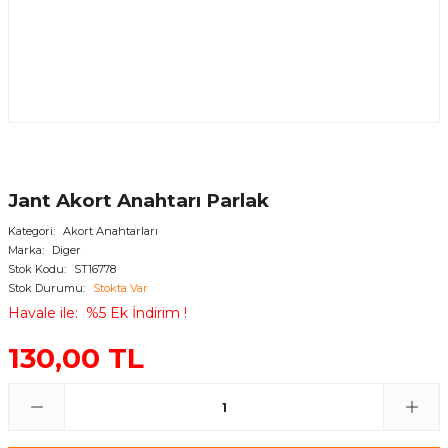
Jant Akort Anahtarı Parlak
Kategori
Akort Anahtarları
Marka
Diger
Stok Kodu
ST16778
Stok Durumu
Stokta Var
Havale ile
%5 Ek İndirim !
130,00 TL