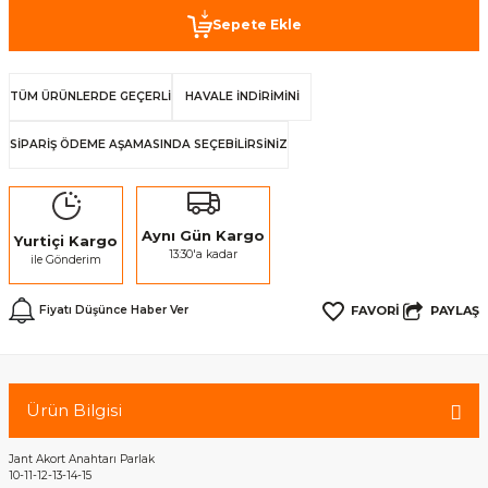
Sepete Ekle
TÜM ÜRÜNLERDE GEÇERLİ
HAVALE İNDİRİMİNİ
SİPARİŞ ÖDEME AŞAMASINDA SEÇEBİLİRSİNİZ
Aynı Gün Kargo
Yurtiçi Kargo
13:30'a kadar
ile Gönderim
PAYLAŞ
Fiyatı Düşünce Haber Ver
Ürün Bilgisi
Jant Akort Anahtarı Parlak
10-11-12-13-14-15