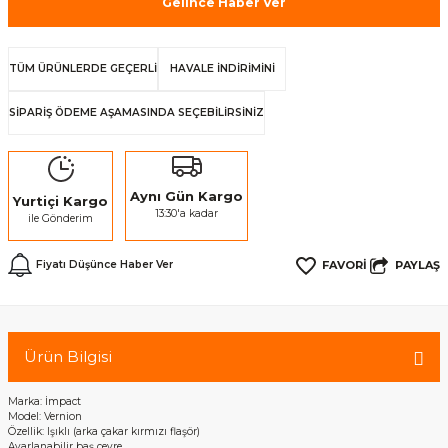
Gelince Haber Ver
TÜM ÜRÜNLERDE GEÇERLİ
HAVALE İNDİRİMİNİ
SİPARİŞ ÖDEME AŞAMASINDA SEÇEBİLİRSİNİZ
Aynı Gün Kargo
Yurtiçi Kargo
13:30'a kadar
ile Gönderim
PAYLAŞ
Fiyatı Düşünce Haber Ver
Ürün Bilgisi
Marka: İmpact
Model: Vernion
Özellik: Işıklı (arka çakar kırmızı flaşör)
Ayarlanabilir baş çevre