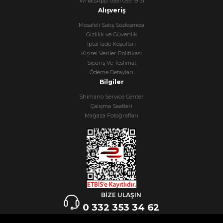
WhatsApp: 0551 093 19 31
Alışveriş
Mesafeli Satış Sözleşmesi
Gizlilik ve Güvenlik
İptal İade Koşullari
Kişisel Veriler Politikası
Sipariş Ve Teslimat
Ödeme Detayları
Bilgiler
Shimano Service Center
Çalışma Saatleri
Mağaza Fotoğrafları
BİZE ULAŞIN
0 332 353 34 62