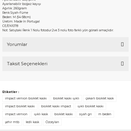
Ayarlanabilir boğaz kayışı
Ağırlık: 260gram
Renk:Siyah-Füme
Beden: M (54-58cm)
Üretim: Made İn Portugal
CE/EN1078
Not: Satıştaki Renk 1 Nolu fotodur.2ve 3 nolu foto farklı yön görseli amaçlıdır.
Yorumlar
Taksit Seçenekleri
Bu ürüne ilk yorumu siz yapın!
Yorum Yaz
Etiketler :
impact vernion bisiklet kaskı
bisiklet kaskı ışıklı
çakarlı bisiklet kask
impact bisiklet kaskı
bisiklet kaskı impact
ışıklı bisiklet kaskı
impact vernion
ışıklı kask
bisiklet kaskı
siyah gri
m beden
şehir mtb
ledli kask
Özceylan