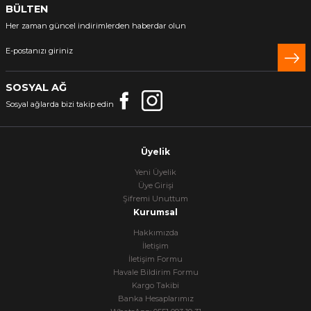
BÜLTEN
Her zaman güncel indirimlerden haberdar olun
SOSYAL AĞ
Sosyal ağlarda bizi takip edin
Üyelik
Yeni Üyelik
Üye Girişi
Şifremi Unuttum
Kurumsal
Hakkımızda
İletişim
İletişim Formu
Havale Bildirim Formu
Kargo Takibi
Banka Hesaplarımız