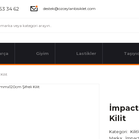
53 34 62
destek@ozceylanbisiklet.com
arça
Giyim
Lastikler
Taşıyıc
ilit
İmpact
Kilit
Kategori
Kilit
Marka
İmpac