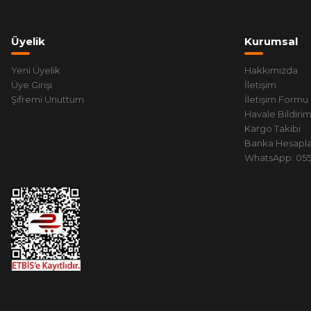
Üyelik
Kurumsal
Yeni Üyelik
Hakkımızda
Üye Girişi
İletişim
Şifremi Unuttum
İletişim Formu
Havale Bildiri
Kargo Takibi
Banka Hesapla
WhatsApp: 0551