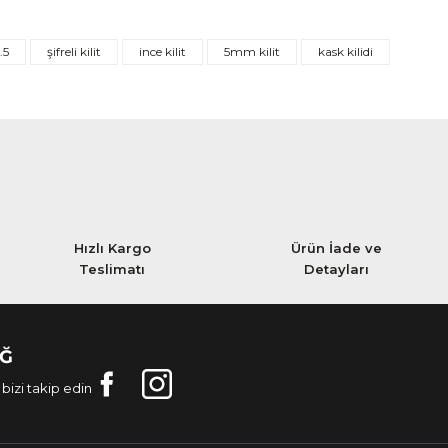
.5
şifreli kilit
ince kilit
5mm kilit
kask kilidi
Hızlı Kargo
Ürün İade ve
Teslimatı
Detayları
AĞ
bizi takip edin