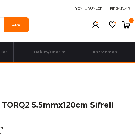
YENİ ÜRÜNLER
FIRSATLAR
ARA
ılar
Bakım/Onarım
Antrenman
 TORQ2 5.5mmx120cm Şifreli
ler
t