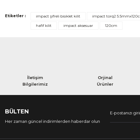
Etiketler :
impact şifreli bisiklet kilit
impact torq2 5.5mmx120cm ş
hafif kilit
impact aksesuar
120cm
İletişim
Orjinal
Bilgilerimiz
Ürünler
BÜLTEN
Her zaman güncel indirimlerden haberdar olun