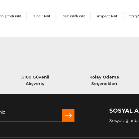
Bu ürüne ilk yorumu siz yapın!
ifreli kilit
zincir kilit
bez kılıflı kilit
impact kilit
torq2
Yorum Yaz
%100 Güvenli
Kolay Ödeme
Alışveriş
Seçenekleri
SOSYAL 
Sosyal ağlarda 