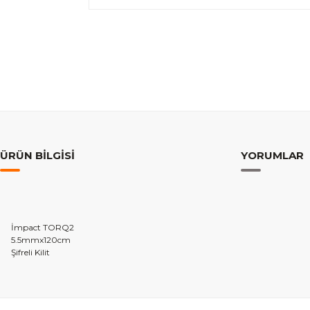
ÜRÜN BILGISI
YORUMLAR
İmpact TORQ2
5.5mmx120cm
Şifreli Kilit