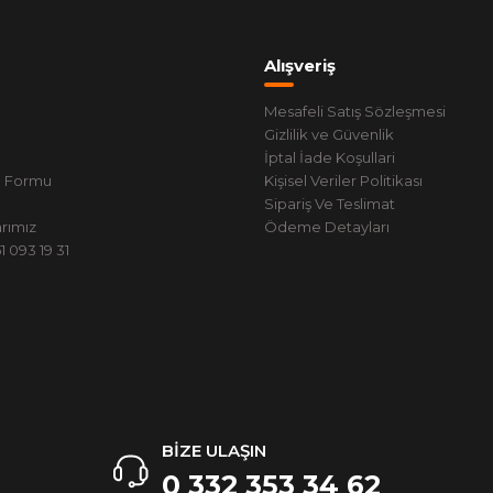
Alışveriş
Mesafeli Satış Sözleşmesi
Gizlilik ve Güvenlik
İptal İade Koşullari
m Formu
Kişisel Veriler Politikası
Sipariş Ve Teslimat
rımız
Ödeme Detayları
 093 19 31
BİZE ULAŞIN
0 332 353 34 62