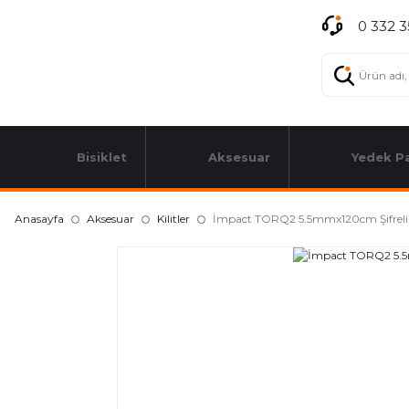
0 332 3
Bisiklet
Aksesuar
Yedek P
Anasayfa
Aksesuar
Kilitler
İmpact TORQ2 5.5mmx120cm Şifreli K