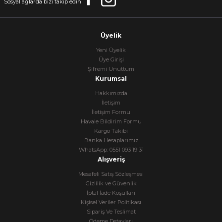
Sosyal ağlarda bizi takip edin
Üyelik
Yeni Üyelik
Üye Girişi
Şifremi Unuttum
Kurumsal
Hakkımızda
İletişim
İletişim Formu
Havale Bildirim Formu
Kargo Takibi
Banka Hesaplarımız
WhatsApp: 0551 093 19 31
Alışveriş
Mesafeli Satış Sözleşmesi
Gizlilik ve Güvenlik
İptal İade Koşullari
Kişisel Veriler Politikası
Sipariş Ve Teslimat
Ödeme Detayları