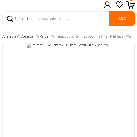
ARA
Anasayfa
Aksesuar
Kilitler
İmpact Luko 12mmx1000mm Şifreli Kilit Siyah-Yeşil