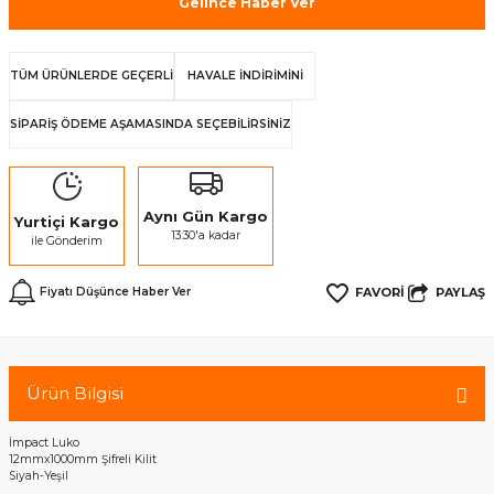
Gelince Haber Ver
TÜM ÜRÜNLERDE GEÇERLİ
HAVALE İNDİRİMİNİ
SİPARİŞ ÖDEME AŞAMASINDA SEÇEBİLİRSİNİZ
Aynı Gün Kargo
Yurtiçi Kargo
13:30'a kadar
ile Gönderim
PAYLAŞ
Fiyatı Düşünce Haber Ver
Ürün Bilgisi
İmpact Luko
12mmx1000mm Şifreli Kilit
Siyah-Yeşil