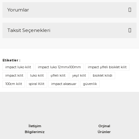
Yorumlar
Taksit Seçenekleri
Bu ürüne ilk yorumu siz yapın!
Yorum Yaz
Etiketler :
impact luko kilit
impact luko 12mmx100mm
impact şifreli bisiklet kilit
impact kilit
luko kilit
şifreli kilit
yeşil kilit
bisiklet kilidi
100cm kilit
spiral Kilit
impact aksesuar
güvenlik
İletişim
Orjinal
Bilgilerimiz
Ürünler