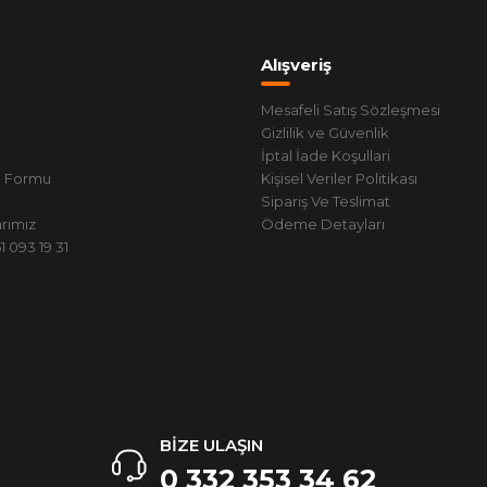
Alışveriş
Mesafeli Satış Sözleşmesi
Gizlilik ve Güvenlik
İptal İade Koşullari
m Formu
Kişisel Veriler Politikası
Sipariş Ve Teslimat
rımız
Ödeme Detayları
 093 19 31
BİZE ULAŞIN
0 332 353 34 62