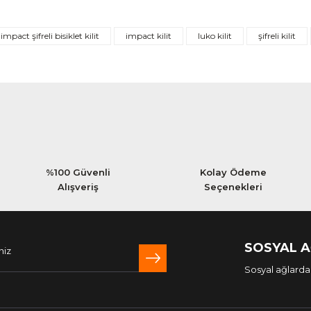
Bu ürüne ilk yorumu siz yapın!
impact şifreli bisiklet kilit
impact kilit
luko kilit
şifreli kilit
Yorum Yaz
%100 Güvenli
Kolay Ödeme
Alışveriş
Seçenekleri
SOSYAL 
Sosyal ağlarda 