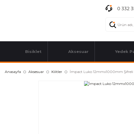
0 332 3
Bisiklet
Aksesuar
Yedek P
Anasayfa
Aksesuar
Kilitler
İmpact Luko 12mmx1000mm Şifreli Ki