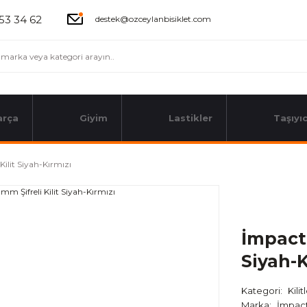
53 34 62
destek@ozceylanbisiklet.com
arça
Giyim
Lastikler
Taşıyıc
lit Siyah-Kırmızı
İmpact
Siyah-K
Kategori
Kilit
Marka
İmpac