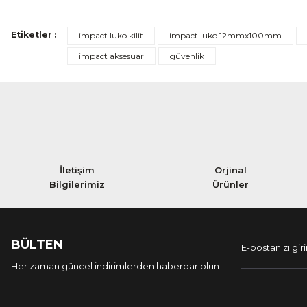
Etiketler :
impact luko kilit
impact luko 12mmx100mm
impact aksesuar
güvenlik
İletişim
Orjinal
Bilgilerimiz
Ürünler
BÜLTEN
Her zaman güncel indirimlerden haberdar olun