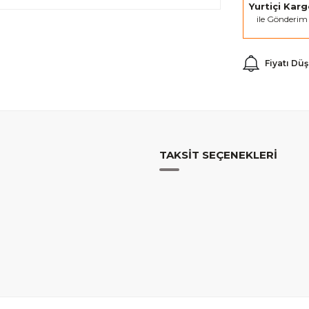
Yurtiçi Kar
ile Gönderim
Fiyatı Dü
TAKSIT SEÇENEKLERI