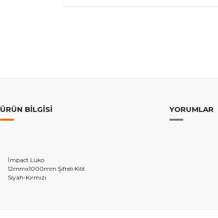
ÜRÜN BILGISI
YORUMLAR
İmpact Luko
12mmx1000mm Şifreli Kilit
Siyah-Kırmızı