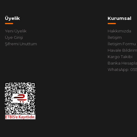
Üyelik
Kurumsal
Yeni Üyelik
Hakkımızda
Üye Girişi
İletişim
Şifremi Unuttum
İletişim Formu
Havale Bildiri
Kargo Takibi
Banka Hesapla
WhatsApp: 0551