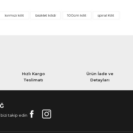
kırmızı kilit
bisiklet kilidi
100cm kilit
spiral Kilit
Hızlı Kargo
Ürün İade ve
Teslimatı
Detayları
AĞ
bizi takip edin