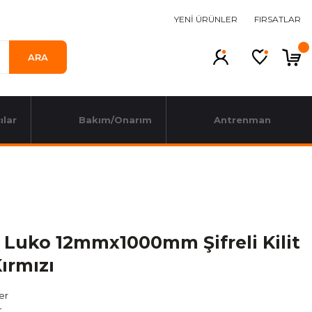
YENİ ÜRÜNLER
FIRSATLAR
ARA
ılar
Bakım/Onarım
Antrenman
 Luko 12mmx1000mm Şifreli Kilit
ırmızı
ler
t