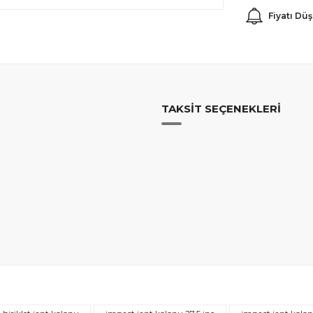
Fiyatı Dü
TAKSIT SEÇENEKLERI
Bu ürüne ilk yorumu siz yapın!