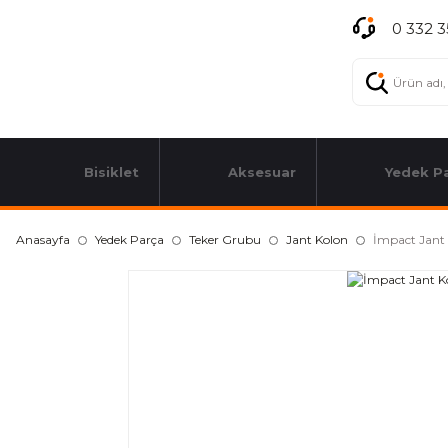
0 332 3
Bisiklet
Aksesuar
Yedek P
Anasayfa
Yedek Parça
Teker Grubu
Jant Kolon
İmpact Jant 