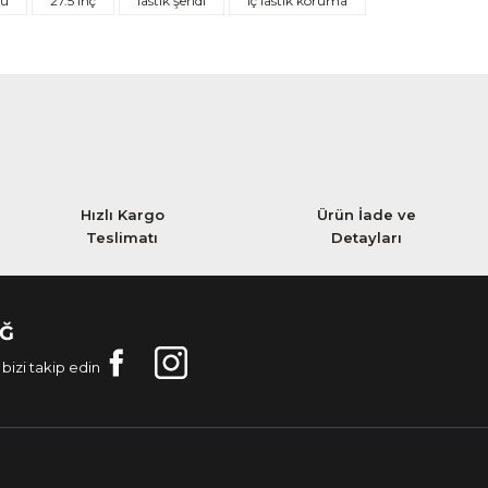
nu
27.5 inç
lastik şeridi
iç lastik koruma
Hızlı Kargo
Ürün İade ve
Teslimatı
Detayları
AĞ
bizi takip edin