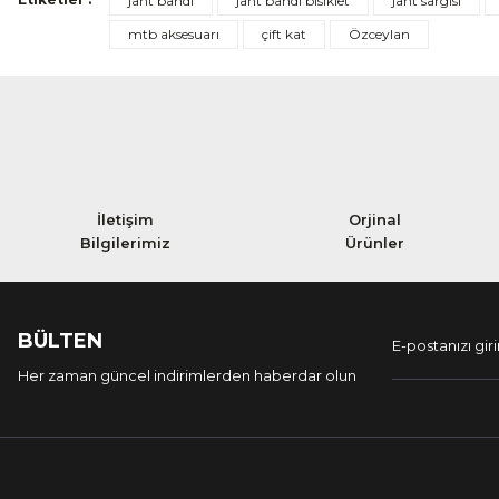
jant bandı
jant bandı bisiklet
jant sargısı
mtb aksesuarı
çift kat
Özceylan
İletişim
Orjinal
Bilgilerimiz
Ürünler
BÜLTEN
Her zaman güncel indirimlerden haberdar olun