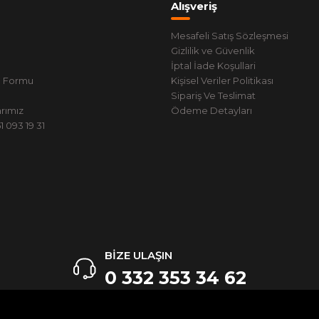
Alışveriş
Mesafeli Satış Sözleşmesi
Gizlilik ve Güvenlik
İptal İade Koşullari
m Formu
Kişisel Veriler Politikası
Sipariş Ve Teslimat
rımız
Ödeme Detayları
 093 19 31
BİZE ULAŞIN
0 332 353 34 62