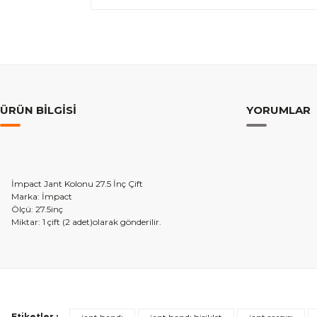
ÜRÜN BILGISI
YORUMLAR
İmpact Jant Kolonu 27.5 İnç Çift
Marka: İmpact
Ölçü: 27.5inç
Miktar: 1 çift (2 adet)olarak gönderilir.
Etiketler :