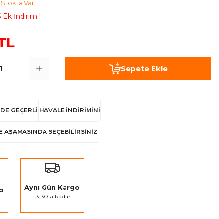
Stokta Var
 Ek İndirim !
TL
Sepete Ekle
DE GEÇERLİ
HAVALE İNDİRİMİNİ
E AŞAMASINDA SEÇEBİLİRSİNİZ
Aynı Gün Kargo
go
13:30'a kadar