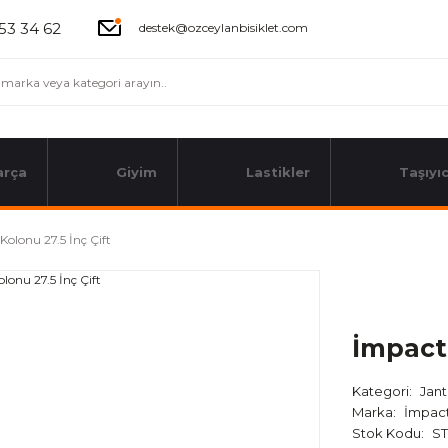
53 34 62
destek@ozceylanbisiklet.com
arça
Giyim
Lastikler
Taşıyıc
Kolonu 27.5 İnç Çift
İmpact 
Kategori
Jant
Marka
İmpac
Stok Kodu
ST