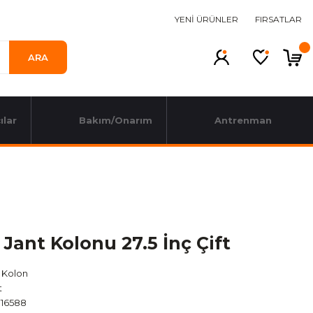
YENİ ÜRÜNLER
FIRSATLAR
ARA
ılar
Bakım/Onarım
Antrenman
Jant Kolonu 27.5 İnç Çift
 Kolon
t
16588