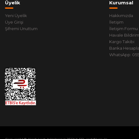
Üyelik
Kurumsal
Yeni Üyelik
Hakkımızda
Üye Girişi
İletişim
Şifremi Unuttum
İletişim Formu
Havale Bildiri
Kargo Takibi
Banka Hesapla
WhatsApp: 0551