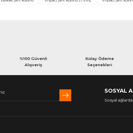
bisiklet jant kolonu
impact jant kolonu 27.5 inç
impact jant kolo
Yorum Yaz
%100 Güvenli
Kolay Ödeme
Alışveriş
Seçenekleri
SOSYAL 
Sosyal ağlarda 