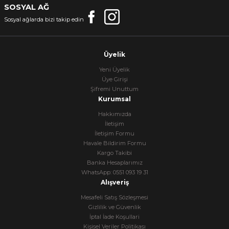
SOSYAL AĞ
Sosyal ağlarda bizi takip edin
Üyelik
Yeni Üyelik
Üye Girişi
Şifremi Unuttum
Kurumsal
Hakkımızda
İletişim
İletişim Formu
Havale Bildirim Formu
Kargo Takibi
Banka Hesaplarımız
WhatsApp: 0551 093 19 31
Alışveriş
Mesafeli Satış Sözleşmesi
Gizlilik ve Güvenlik
İptal İade Koşullari
Kişisel Veriler Politikası