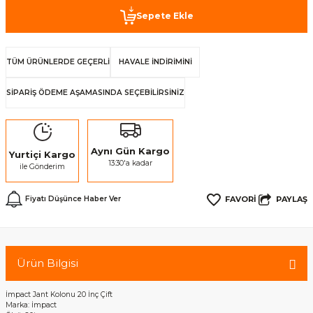
Sepete Ekle
TÜM ÜRÜNLERDE GEÇERLİ
HAVALE İNDİRİMİNİ
SİPARİŞ ÖDEME AŞAMASINDA SEÇEBİLİRSİNİZ
Aynı Gün Kargo
Yurtiçi Kargo
13:30'a kadar
ile Gönderim
PAYLAŞ
Fiyatı Düşünce Haber Ver
Ürün Bilgisi
İmpact Jant Kolonu 20 İnç Çift
Marka: İmpact