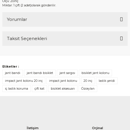
Ölçü: 20inç
Miktar: 1 çift (2 adet)olarak gönderilir.
Yorumlar
Taksit Seçenekleri
Bu ürüne ilk yorumu siz yapın!
Yorum Yaz
Etiketler :
jant bandı
jant bandı bisiklet
jant sargısı
bisiklet jant kolonu
impact jant kolonu 20 inç
impact jant kolonu
20 inç
lastik şeridi
iç lastik koruma
çift kat
bisiklet aksesuarı
Özceylan
İletişim
Orjinal