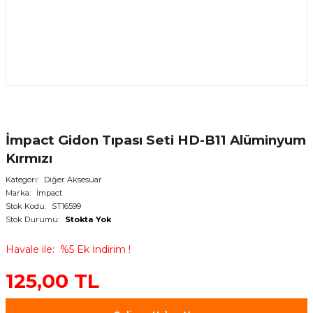
İmpact Gidon Tıpası Seti HD-B11 Alüminyum
Kırmızı
Kategori
Diğer Aksesuar
Marka
İmpact
Stok Kodu
ST16599
Stok Durumu
Stokta Yok
Havale ile
%5 Ek İndirim !
125,00 TL