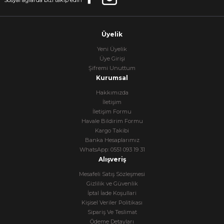
Sosyal ağlarda bizi takip edin
Üyelik
Yeni Üyelik
Üye Girişi
Şifremi Unuttum
Kurumsal
Hakkımızda
İletişim
İletişim Formu
Havale Bildirim Formu
Kargo Takibi
Banka Hesaplarımız
WhatsApp: 0551 093 19 31
Alışveriş
Mesafeli Satış Sözleşmesi
Gizlilik ve Güvenlik
İptal İade Koşullari
Kişisel Veriler Politikası
Sipariş Ve Teslimat
Ödeme Detayları