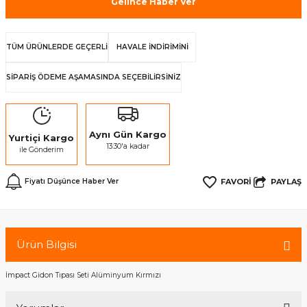
Gelince Haber Ver
TÜM ÜRÜNLERDE GEÇERLİ
HAVALE İNDİRİMİNİ
SİPARİŞ ÖDEME AŞAMASINDA SEÇEBİLİRSİNİZ
Aynı Gün Kargo
Yurtiçi Kargo
13:30'a kadar
ile Gönderim
PAYLAŞ
Fiyatı Düşünce Haber Ver
Ürün Bilgisi
İmpact Gidon Tıpası Seti Alüminyum Kırmızı