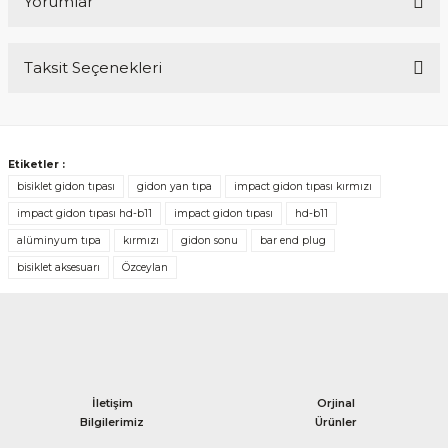
Yorumlar
Taksit Seçenekleri
Bu ürüne ilk yorumu siz yapın!
Yorum Yaz
Etiketler :
bisiklet gidon tıpası
gidon yan tıpa
impact gidon tıpası kırmızı
impact gidon tıpası hd-b11
impact gidon tıpası
hd-b11
alüminyum tıpa
kırmızı
gidon sonu
bar end plug
bisiklet aksesuarı
Özceylan
İletişim
Orjinal
Bilgilerimiz
Ürünler