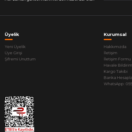
Üyelik
Kurumsal
Yeni Üyelik
Hakkımızda
Üye Girişi
İletişim
Şifremi Unuttum
İletişim Formu
Havale Bildiri
Kargo Takibi
Banka Hesapla
WhatsApp: 0551