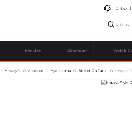
0 332 3
Bisiklet
Aksesuar
Yedek P
Anasayfa
Aksesuar
Aydınlatma
Bisiklet Ön Farlar
İmpact Fl