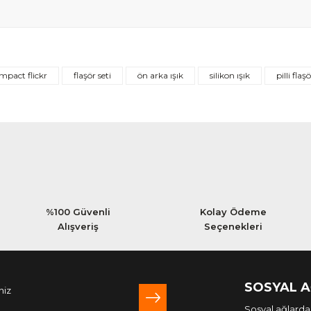
Bu ürüne ilk yorumu siz yapın!
impact flickr
flaşör seti
ön arka ışık
silikon ışık
pilli flaş
Yorum Yaz
%100 Güvenli
Kolay Ödeme
Alışveriş
Seçenekleri
SOSYAL 
Sosyal ağlarda 