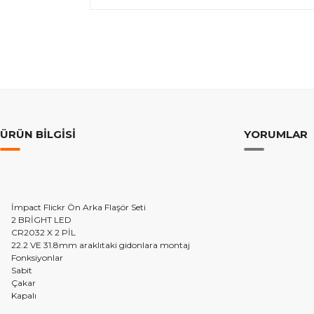
ÜRÜN BILGISI
YORUMLAR
İmpact Flickr Ön Arka Flaşör Seti
2 BRİGHT LED
CR2032 X 2 PİL
22.2 VE 31.8mm araklıtaki gidonlara montaj
Fonksiyonlar
Sabit
Çakar
Kapalı