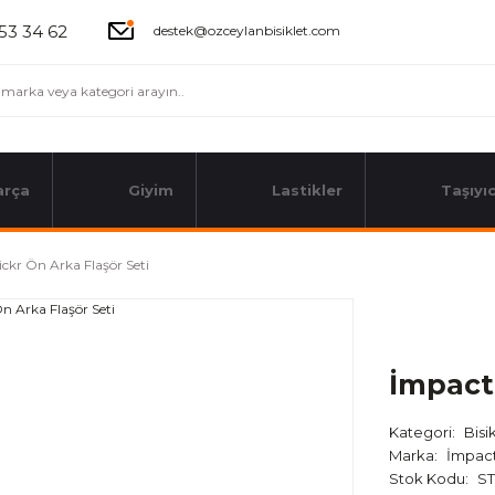
53 34 62
destek@ozceylanbisiklet.com
arça
Giyim
Lastikler
Taşıyıc
ickr Ön Arka Flaşör Seti
İmpact 
Kategori
Bisi
Marka
İmpac
Stok Kodu
ST