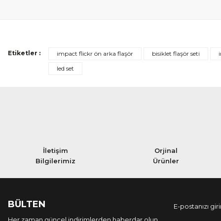
Etiketler :
impact flickr ön arka flaşör
bisiklet flaşör seti
led set
İletişim
Orjinal
Bilgilerimiz
Ürünler
BÜLTEN
Her zaman güncel indirimlerden haberdar olun