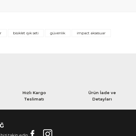
ör
bisiklet ışık seti
güvenlik
impact aksesuar
Hızlı Kargo
Ürün İade ve
Teslimatı
Detayları
AĞ
bizi takip edin