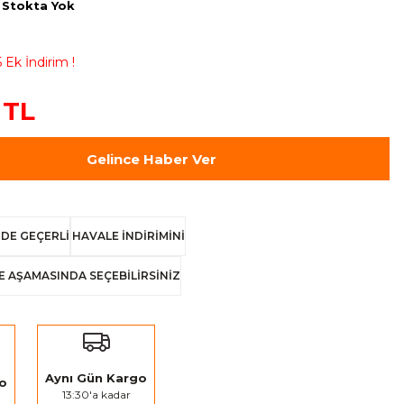
Stokta Yok
 Ek İndirim !
 TL
Gelince Haber Ver
DE GEÇERLİ
HAVALE İNDİRİMİNİ
E AŞAMASINDA SEÇEBİLİRSİNİZ
Aynı Gün Kargo
go
13:30'a kadar