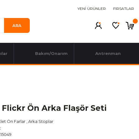
YENİ ÜRÜNLER
FIRSATLAR
ARA
ılar
Bakım/Onarım
Antrenman
Flickr Ön Arka Flaşör Seti
klet Ön Farlar
,
Arka Stoplar
t
15049