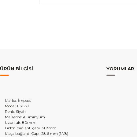
ÜRÜN BILGISI
YORUMLAR
Marka: İmpact
Model: EST-21
Renk: Siyah
Malzeme: Alüminyum
Uzunluk: 80mm
Gidon bağlantı çapı: 31.8mm
Maşa bağlantı Çapı: 28.6 mm (1.1/8)