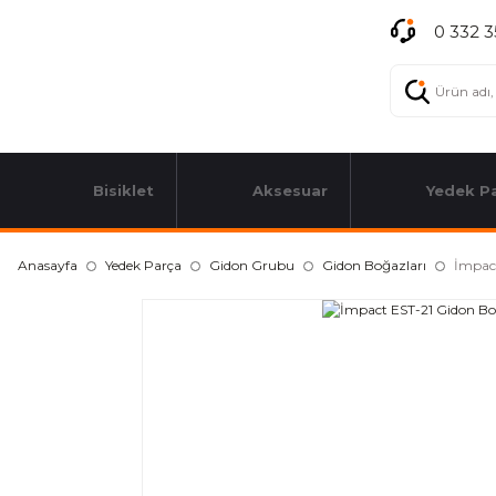
0 332 3
Bisiklet
Aksesuar
Yedek P
Anasayfa
Yedek Parça
Gidon Grubu
Gidon Boğazları
İmpac