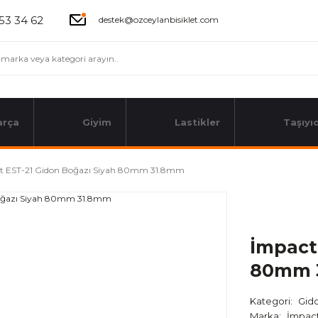
53 34 62
destek@ozceylanbisiklet.com
arça
Giyim
Lastikler
Taşıyıc
t EST-21 Gidon Boğazı Siyah 80mm 31.8mm
İmpact
80mm 
Kategori
Gido
Marka
İmpac