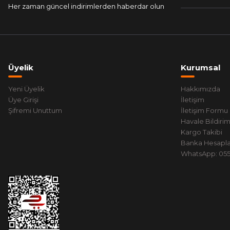
Her zaman güncel indirimlerden haberdar olun
Üyelik
Kurumsal
Yeni Üyelik
Hakkımızda
Üye Girişi
İletişim
Şifremi Unuttum
İletişim Formu
Havale Bildiri
Kargo Takibi
Banka Hesapla
WhatsApp: 0551