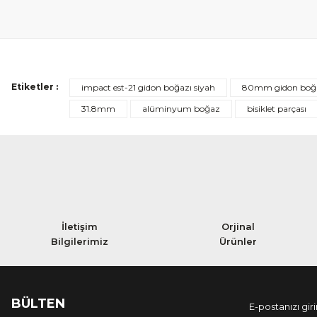
Etiketler :
impact est-21 gidon boğazı siyah
80mm gidon boğ
31.8mm
alüminyum boğaz
bisiklet parçası
İletişim
Orjinal
Bilgilerimiz
Ürünler
BÜLTEN