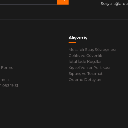
Sosyal ağlarda 
Alışveriş
Mesafeli Satış Sözleşmesi
Gizlilik ve Güvenlik
İptal İade Koşullari
m Formu
Kişisel Veriler Politikası
Sipariş Ve Teslimat
rımız
Ödeme Detayları
 093 19 31