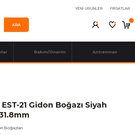
YENİ ÜRÜNLER
FIRSATLAR
ARA
ılar
Bakım/Onarım
Antrenman
 EST-21 Gidon Boğazı Siyah
31.8mm
n Boğazları
t