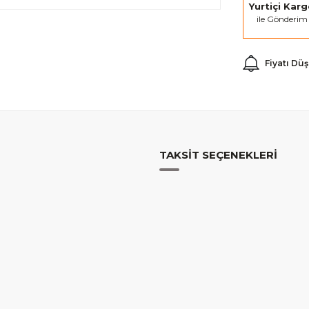
Yurtiçi Kar
ile Gönderim
Fiyatı Dü
TAKSIT SEÇENEKLERI