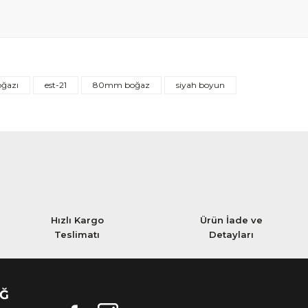
oğazı
est-21
80mm boğaz
siyah boyun
Hızlı Kargo
Ürün İade ve
Teslimatı
Detayları
AĞ