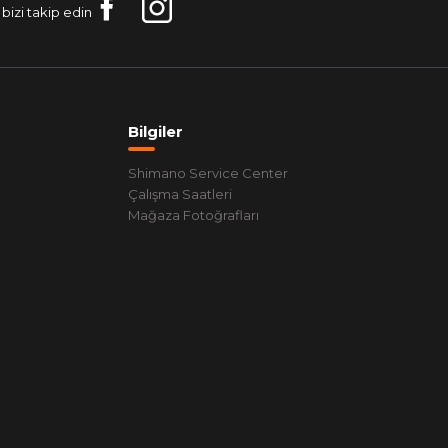
bizi takip edin
Bilgiler
Shimano Service Center
Çalışma Saatleri
Mağaza Fotoğrafları