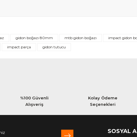
Bu ürüne ilk yorumu siz yapın!
az
gidon boğazı 80mm
mtb gidon boğazı
impact gidon b
Yorum Yaz
impact parça
gidon tutucu
%100 Güvenli
Kolay Ödeme
Alışveriş
Seçenekleri
SOSYAL 