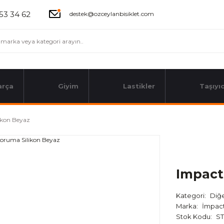
53 34 62
destek@ozceylanbisiklet.com
arça
Giyim
Lastikler
Taşıyıc
ikon Beyaz
Impact
Kategori
Diğ
Marka
İmpac
Stok Kodu
ST