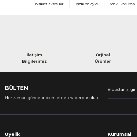
bisiklet aksesuarı
çizik önleyici
renkli koruma
İletişim
Orjinal
Bilgilerimiz
Ürünler
BÜLTEN
Her zaman güncel indirimlerden haberdar olun
Üyelik
Kurumsal