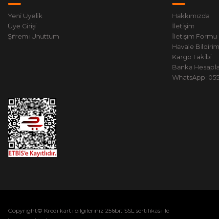
Yeni Üyelik
Hakkımızda
Üye Girişi
İletişim
Şifremi Unuttum
İletişim Formu
Havale Bildiri
Kargo Takibi
Banka Hesapla
WhatsApp: 0551
Copyright© Kredi kartı bilgileriniz 256bit SSL sertifikası ile