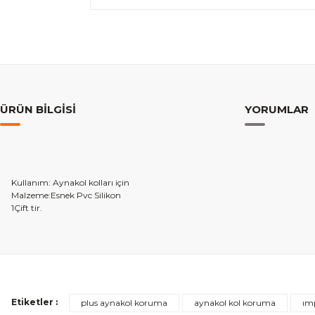
ÜRÜN BILGISI
YORUMLAR
Kullanım: Aynakol kolları için
Malzeme:Esnek Pvc Silikon
1Çift tir.
Etiketler :
plus aynakol koruma
aynakol kol koruma
ım