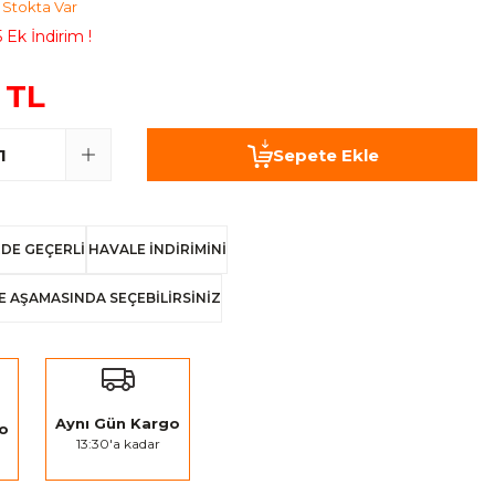
Stokta Var
 Ek İndirim !
 TL
Sepete Ekle
DE GEÇERLİ
HAVALE İNDİRİMİNİ
E AŞAMASINDA SEÇEBİLİRSİNİZ
Aynı Gün Kargo
go
13:30'a kadar