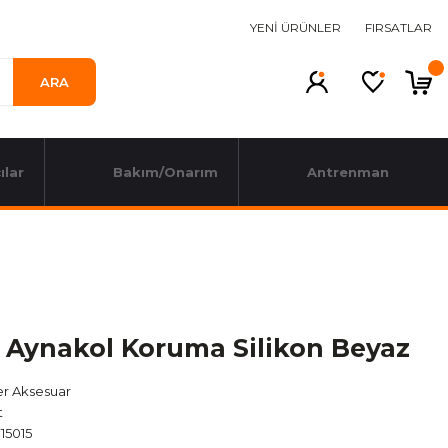
YENİ ÜRÜNLER
FIRSATLAR
ARA
ılar
Bakım/Onarım
Antrenman
 Aynakol Koruma Silikon Beyaz
er Aksesuar
t
15015