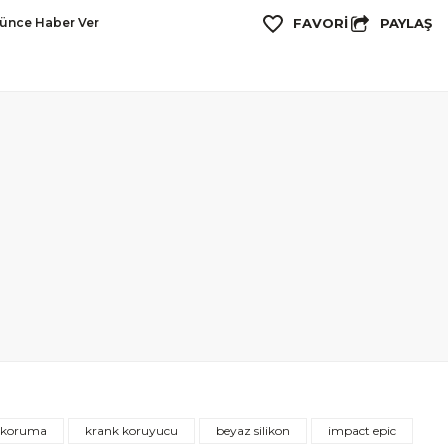
PAYLAŞ
şünce Haber Ver
n koruma
krank koruyucu
beyaz silikon
impact epic