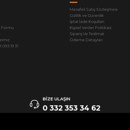
Mesafeli Satış Sözleşmesi
Gizlilik ve Güvenlik
İptal İade Koşullari
m Formu
Kişisel Veriler Politikası
Sipariş Ve Teslimat
rımız
Ödeme Detayları
 093 19 31
BİZE ULAŞIN
0 332 353 34 62