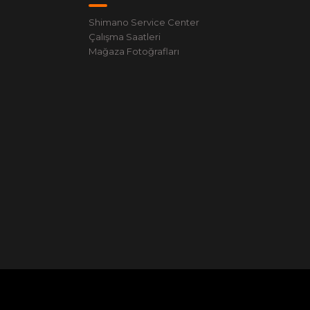
Shimano Service Center
Çalışma Saatleri
Mağaza Fotoğrafları