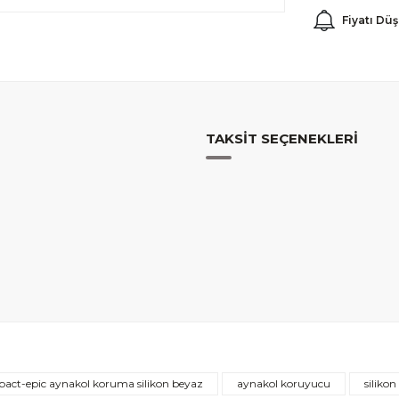
Fiyatı Dü
TAKSIT SEÇENEKLERI
Bu ürüne ilk yorumu siz yapın!
pact-epic aynakol koruma silikon beyaz
aynakol koruyucu
siliko