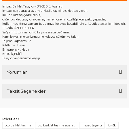
İmpac Bisiklet Taşıyıcı - BR-3B 3lü, Aparatlı
İmpac çoğu araçla uyumlu klasik kayışlı bisiklet taşıyıcıdır.
İkili bisiklet taşıyabilirsiniz,
diğer bisiklet taşıyıcılardan ayıran en önemli özelliği kompakt yapısıdır,
kullanmadığınız zaman bagajınıza kolayca koyabilirsiniz, küçük araçlar için idealdir.
TEKNİK ÖZELLİKLLER
Sağlam tutunma için 6 kayışla araca bağlanır.
Kam levyesi mekanizması ile kolayca söküm ve takın
Taşıma kapasitesi . 3
Kilitleme : Hayır
Entegre ışık : Hayır
KUTU İÇERİĞİ
Taşıyıcı ve gerdirme kayışı
Yorumlar
Taksit Seçenekleri
Bu ürüne ilk yorumu siz yapın!
Yorum Yaz
Etiketler :
oto bisiklet taşıma
oto bisiklet taşıma aparatı
impac taşıyıcı
br-3b