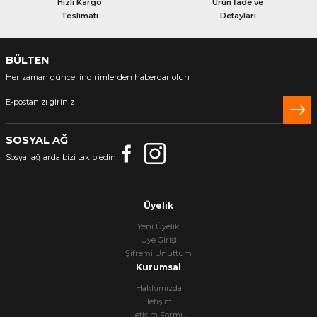
Hızlı Kargo
Ürün İade ve
Teslimatı
Detayları
BÜLTEN
Her zaman güncel indirimlerden haberdar olun
SOSYAL AĞ
Sosyal ağlarda bizi takip edin
Üyelik
Yeni Üyelik
Üye Girişi
Şifremi Unuttum
Kurumsal
Hakkımızda
İletişim
İletişim Formu