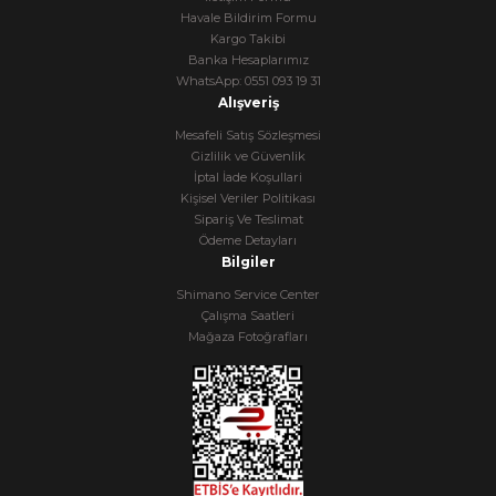
Havale Bildirim Formu
Kargo Takibi
Banka Hesaplarımız
WhatsApp: 0551 093 19 31
Alışveriş
Mesafeli Satış Sözleşmesi
Gizlilik ve Güvenlik
İptal İade Koşullari
Kişisel Veriler Politikası
Sipariş Ve Teslimat
Ödeme Detayları
Bilgiler
Shimano Service Center
Çalışma Saatleri
Mağaza Fotoğrafları