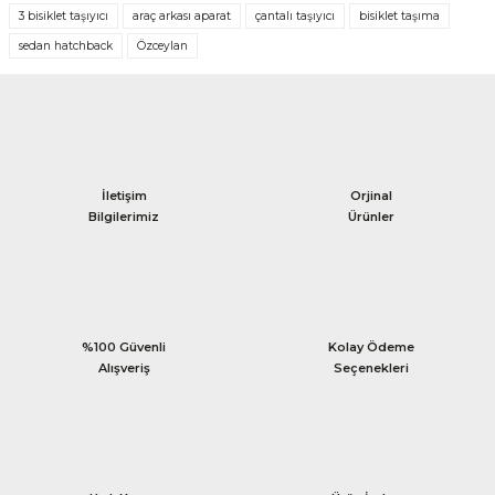
3 bisiklet taşıyıcı
araç arkası aparat
çantalı taşıyıcı
bisiklet taşıma
sedan hatchback
Özceylan
İletişim
Orjinal
Bilgilerimiz
Ürünler
%100 Güvenli
Kolay Ödeme
Alışveriş
Seçenekleri