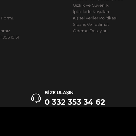
Gizlilik ve Güvenlik
İptal İade Koşullari
m Formu
Kişisel Veriler Politikası
Sipariş Ve Teslimat
rımız
Ödeme Detayları
 093 19 31
BİZE ULAŞIN
0 332 353 34 62