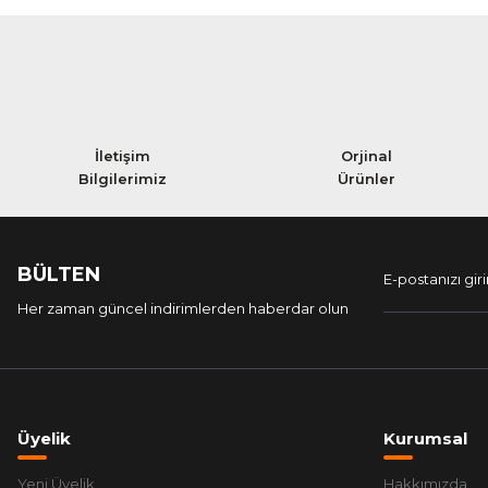
Bayram tellioğlu | 22/09/2023
Yorum Yaz
İletişim
Orjinal
Bilgilerimiz
Ürünler
BÜLTEN
Her zaman güncel indirimlerden haberdar olun
Üyelik
Kurumsal
Yeni Üyelik
Hakkımızda