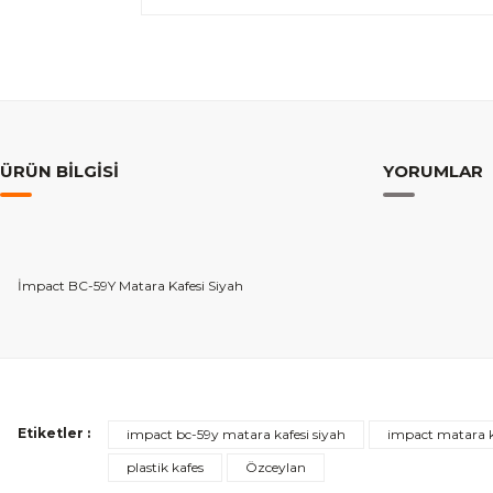
ÜRÜN BILGISI
YORUMLAR
İmpact BC-59Y Matara Kafesi Siyah
Etiketler :
Güzel ürün
impact bc-59y matara kafesi siyah
impact matara k
plastik kafes
Özceylan
Fiyatına göre iyi sayılır uzun süreli kullanımda sorun çıkartmaz gibi duru