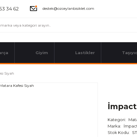
53 34 62
destek@ozceylanbisiklet.com
arça
Giyim
Lastikler
Taşıyıc
si Siyah
İmpact
Kategori
Mata
Marka
İmpac
Stok Kodu
ST