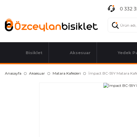
0 332 3
Bisiklet
Aksesuar
Yedek P
Anasayfa
Aksesuar
Matara Kafesleri
İmpact BC-59Y Matara Kafe