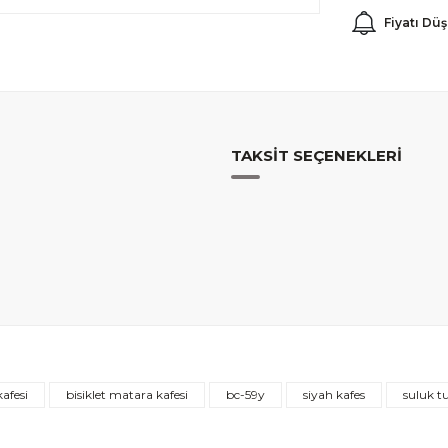
Fiyatı Dü
TAKSIT SEÇENEKLERI
afesi
bisiklet matara kafesi
bc-59y
siyah kafes
suluk t
yor ama dikkatli kullanmak lazım