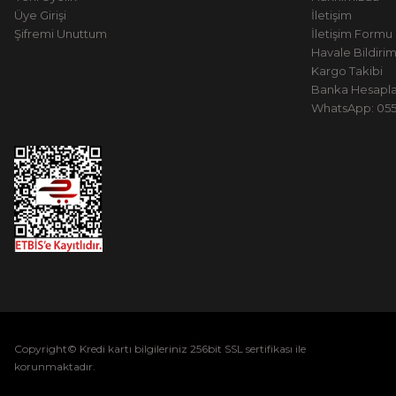
Üye Girişi
İletişim
Şifremi Unuttum
İletişim Formu
Havale Bildiri
Kargo Takibi
Banka Hesapla
WhatsApp: 0551
Copyright© Kredi kartı bilgileriniz 256bit SSL sertifikası ile
korunmaktadır.