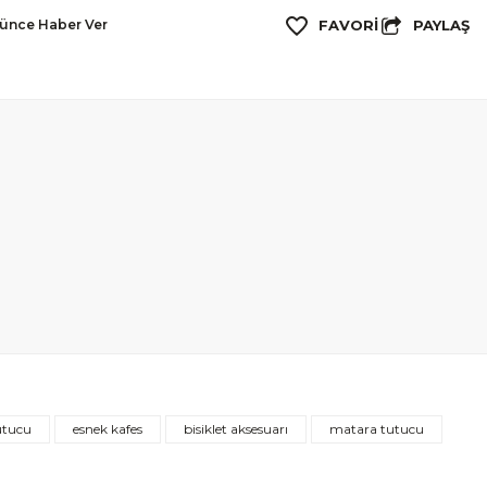
PAYLAŞ
şünce Haber Ver
utucu
esnek kafes
bisiklet aksesuarı
matara tutucu