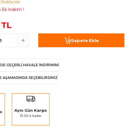
Stokta Var
 Ek İndirim !
 TL
Sepete Ekle
DE GEÇERLİ
HAVALE İNDİRİMİNİ
E AŞAMASINDA SEÇEBİLİRSİNİZ
Aynı Gün Kargo
go
13:30'a kadar