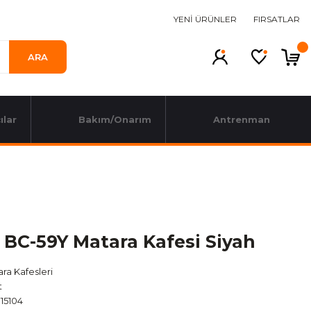
YENİ ÜRÜNLER
FIRSATLAR
ARA
ılar
Bakım/Onarım
Antrenman
 BC-59Y Matara Kafesi Siyah
ra Kafesleri
t
15104