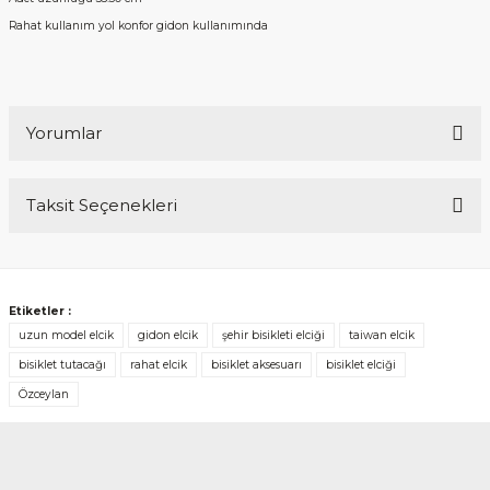
Rahat kullanım yol konfor gidon kullanımında
Yorumlar
Taksit Seçenekleri
Bu ürüne ilk yorumu siz yapın!
Yorum Yaz
Etiketler :
uzun model elcik
gidon elcik
şehir bisikleti elciği
taiwan elcik
bisiklet tutacağı
rahat elcik
bisiklet aksesuarı
bisiklet elciği
Özceylan