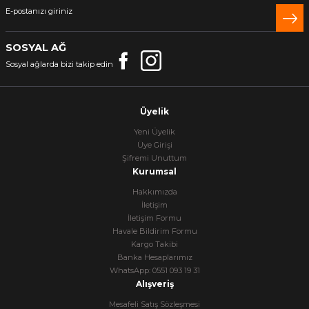
SOSYAL AĞ
Sosyal ağlarda bizi takip edin
Üyelik
Yeni Üyelik
Üye Girişi
Şifremi Unuttum
Kurumsal
Hakkımızda
İletişim
İletişim Formu
Havale Bildirim Formu
Kargo Takibi
Banka Hesaplarımız
WhatsApp: 0551 093 19 31
Alışveriş
Mesafeli Satış Sözleşmesi