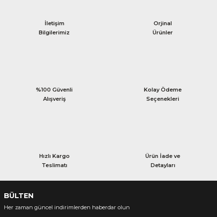
İletişim
Orjinal
Bilgilerimiz
Ürünler
%100 Güvenli
Kolay Ödeme
Alışveriş
Seçenekleri
Hızlı Kargo
Ürün İade ve
Teslimatı
Detayları
BÜLTEN
Her zaman güncel indirimlerden haberdar olun