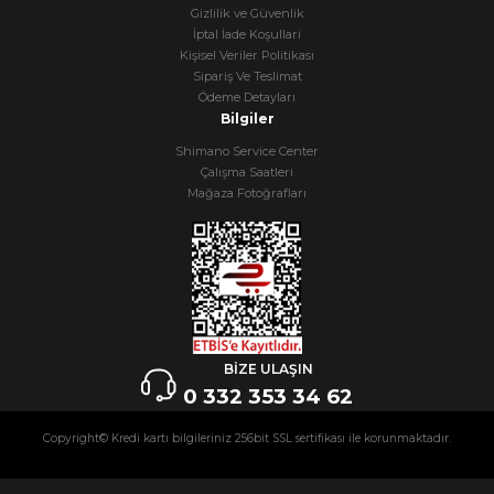
Gizlilik ve Güvenlik
İptal İade Koşullari
Kişisel Veriler Politikası
Sipariş Ve Teslimat
Ödeme Detayları
Bilgiler
Shimano Service Center
Çalışma Saatleri
Mağaza Fotoğrafları
BİZE ULAŞIN
0 332 353 34 62
Copyright© Kredi kartı bilgileriniz 256bit SSL sertifikası ile korunmaktadır.