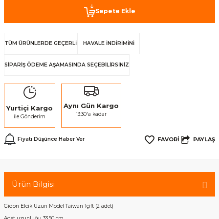
Sepete Ekle
TÜM ÜRÜNLERDE GEÇERLİ
HAVALE İNDİRİMİNİ
SİPARİŞ ÖDEME AŞAMASINDA SEÇEBİLİRSİNİZ
Aynı Gün Kargo
Yurtiçi Kargo
13:30'a kadar
ile Gönderim
PAYLAŞ
Fiyatı Düşünce Haber Ver
Ürün Bilgisi
Gidon Elcik Uzun Model Taiwan 1çift (2 adet)
Adet uzunluğu 33.50 cm