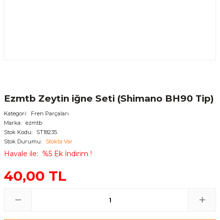
Ezmtb Zeytin iğne Seti (Shimano BH90 Tip)
Kategori
Fren Parçaları
Marka
ezmtb
Stok Kodu
ST18235
Stok Durumu
Stokta Var
Havale ile
%5 Ek İndirim !
40,00 TL