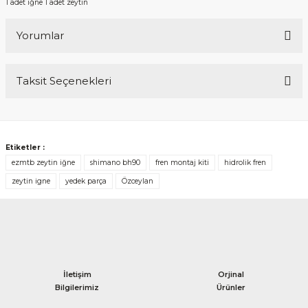
1 adet iğne 1 adet zeytin
Yorumlar
Taksit Seçenekleri
Bu ürüne ilk yorumu siz yapın!
Yorum Yaz
Etiketler :
ezmtb zeytin iğne
shimano bh90
fren montaj kiti
hidrolik fren
zeytin igne
yedek parça
Özceylan
İletişim
Orjinal
Bilgilerimiz
Ürünler