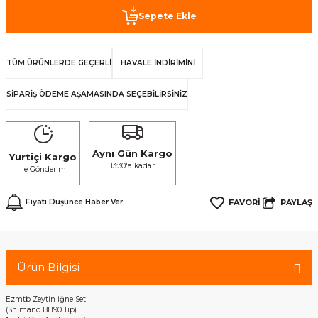
Sepete Ekle
TÜM ÜRÜNLERDE GEÇERLİ
HAVALE İNDİRİMİNİ
SİPARİŞ ÖDEME AŞAMASINDA SEÇEBİLİRSİNİZ
Aynı Gün Kargo
Yurtiçi Kargo
13:30'a kadar
ile Gönderim
PAYLAŞ
Fiyatı Düşünce Haber Ver
Ürün Bilgisi
Ezmtb Zeytin iğne Seti
(Shimano BH90 Tip)