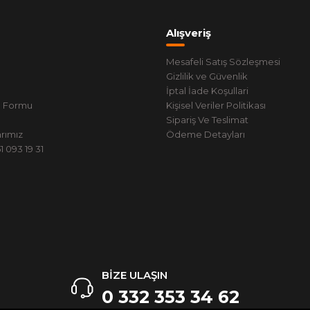
Alışveriş
Mesafeli Satış Sözleşmesi
Gizlilik ve Güvenlik
İptal İade Koşullari
m Formu
Kişisel Veriler Politikası
Sipariş Ve Teslimat
rımız
Ödeme Detayları
 093 19 31
BİZE ULAŞIN
0 332 353 34 62