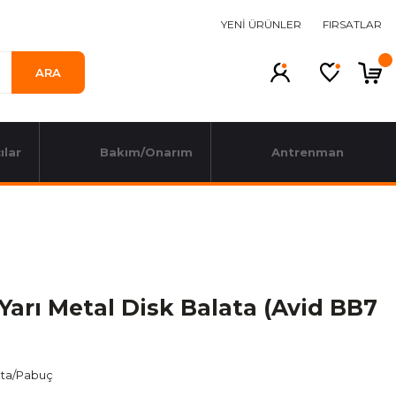
YENİ ÜRÜNLER
FIRSATLAR
ARA
ılar
Bakım/Onarım
Antrenman
Yarı Metal Disk Balata (Avid BB7
ata/Pabuç