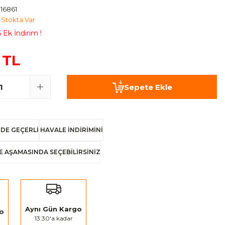
16861
Stokta Var
 Ek İndirim !
 TL
Sepete Ekle
DE GEÇERLİ
HAVALE İNDİRİMİNİ
E AŞAMASINDA SEÇEBİLİRSİNİZ
Aynı Gün Kargo
go
13:30'a kadar