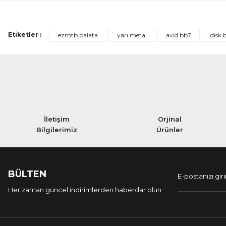
Etiketler :
ezmtb balata
yarı metal
avid bb7
disk 
İletişim
Orjinal
Bilgilerimiz
Ürünler
BÜLTEN
Her zaman güncel indirimlerden haberdar olun