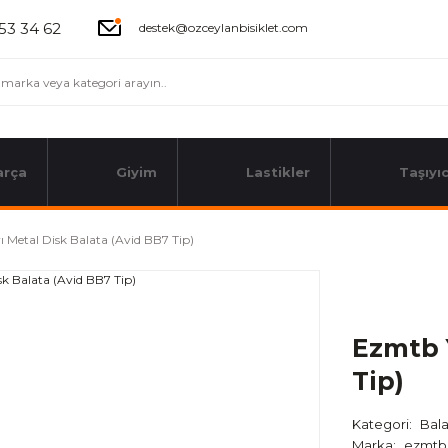
53 34 62
destek@ozceylanbisiklet.com
arça
Giyim
Lastikler
Taşıyıc
 Metal Disk Balata (Avid BB7 Tip)
Ezmtb 
Tip)
Kategori
Bal
Marka
ezmtb