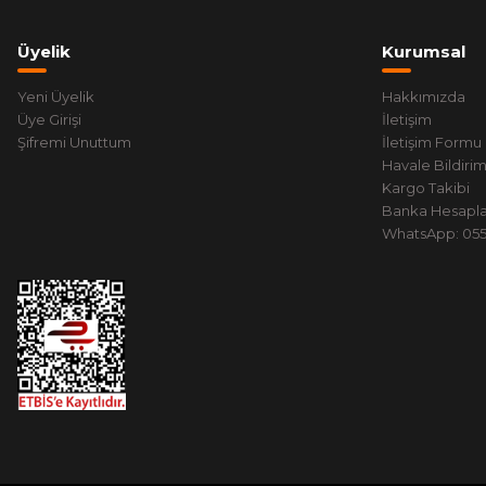
Üyelik
Kurumsal
Yeni Üyelik
Hakkımızda
Üye Girişi
İletişim
Şifremi Unuttum
İletişim Formu
Havale Bildiri
Kargo Takibi
Banka Hesapla
WhatsApp: 0551