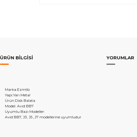
ÜRÜN BILGISI
YORUMLAR
Marka:Ezmtb
Yapı:Yarı Metal
Ürün:Disk Balata
Model: Avid BB7
Uyumlu Bazı Modeller:
Avid BB7, J3, J5 ,J7 modellerine uyumludur