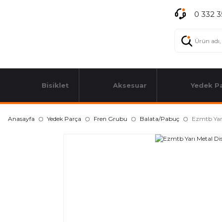
0 332 3
Bisiklet
Aksesuar
Yedek P
Anasayfa
Yedek Parça
Fren Grubu
Balata/Pabuç
Ezmtb Yarı