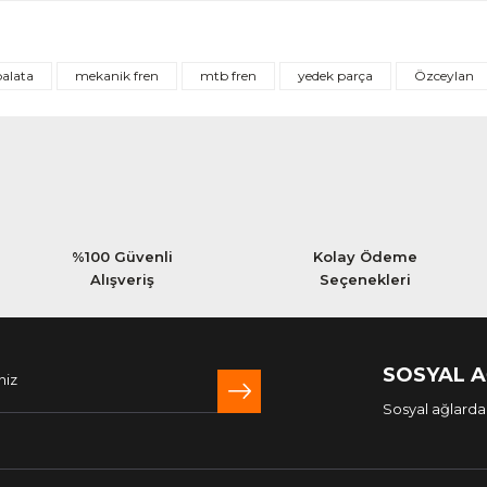
Bu ürüne ilk yorumu siz yapın!
balata
mekanik fren
mtb fren
yedek parça
Özceylan
Yorum Yaz
%100 Güvenli
Kolay Ödeme
Alışveriş
Seçenekleri
SOSYAL 
Sosyal ağlarda 