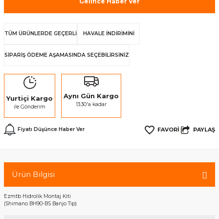
Gelince Haber Ver
TÜM ÜRÜNLERDE GEÇERLİ
HAVALE İNDİRİMİNİ
SİPARİŞ ÖDEME AŞAMASINDA SEÇEBİLİRSİNİZ
Aynı Gün Kargo
Yurtiçi Kargo
13:30'a kadar
ile Gönderim
PAYLAŞ
Fiyatı Düşünce Haber Ver
Ürün Bilgisi
Ezmtb Hidrolik Montaj Kiti
(Shimano BH90-BS Banjo Tip)