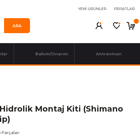
YENİ ÜRÜNLER
FIRSATLAR
ARA
ılar
Bakım/Onarım
Antrenman
Hidrolik Montaj Kiti (Shimano
ip)
 Parçaları