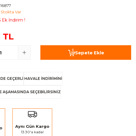
16877
Stokta Var
 Ek İndirim !
 TL
Sepete Ekle
DE GEÇERLİ
HAVALE İNDİRİMİNİ
E AŞAMASINDA SEÇEBİLİRSİNİZ
Aynı Gün Kargo
go
13:30'a kadar