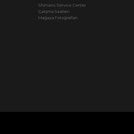
Shimano Service Center
Çalışma Saatleri
Mağaza Fotoğrafları