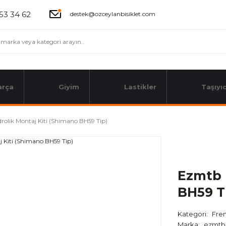
53 34 62
destek@ozceylanbisiklet.com
arça
Giyim
Lastikler
Taşıyıc
rolik Montaj Kiti (Shimano BH59 Tip)
Ezmtb 
BH59 T
Kategori
Fren
Marka
ezmtb