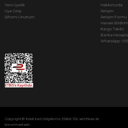
Yeni Üyelik
Hakkımızda
Üye Girişi
İletişim
Şifremi Unuttum
İletişim Formu
Havale Bildiri
Kargo Takibi
Banka Hesapla
WhatsApp: 0551
Copyright© Kredi kartı bilgileriniz 256bit SSL sertifikası ile
korunmaktadır.