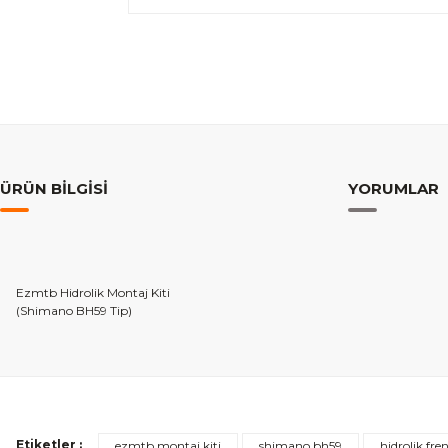
ÜRÜN BILGISI
YORUMLAR
Ezmtb Hidrolik Montaj Kiti
(Shimano BH59 Tip)
Etiketler :
ezmtb montaj kiti
shimano bh59
hidrolik fre