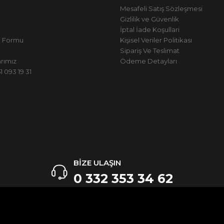
Mesafeli Satış Sözleşmesi
Gizlilik ve Güvenlik
İptal İade Koşullari
m Formu
Kişisel Veriler Politikası
Sipariş Ve Teslimat
rımız
Ödeme Detayları
 093 19 31
BİZE ULAŞIN
0 332 353 34 62