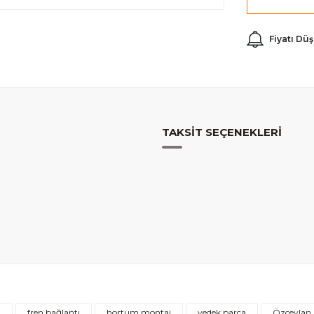
Fiyatı Dü
TAKSIT SEÇENEKLERI
Bu ürüne ilk yorumu siz yapın!
n
fren bağlantı
hortum montaj
yedek parça
Özceylan