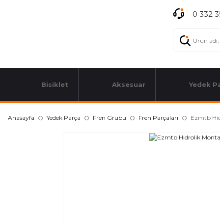
0 332 3
Bisiklet
Aksesuar
Yedek P
Anasayfa
Yedek Parça
Fren Grubu
Fren Parçaları
Ezmtb Hid