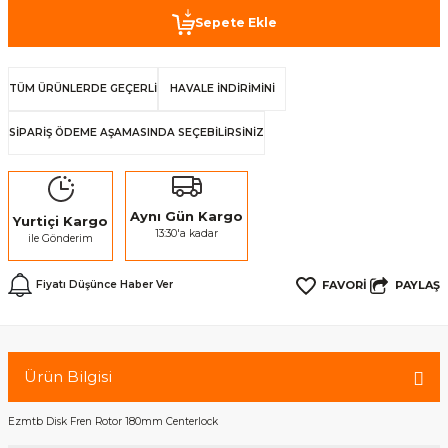
Sepete Ekle
TÜM ÜRÜNLERDE GEÇERLİ
HAVALE İNDİRİMİNİ
SİPARİŞ ÖDEME AŞAMASINDA SEÇEBİLİRSİNİZ
Aynı Gün Kargo
Yurtiçi Kargo
13:30'a kadar
ile Gönderim
PAYLAŞ
Fiyatı Düşünce Haber Ver
Ürün Bilgisi
Ezmtb Disk Fren Rotor 180mm Centerlock