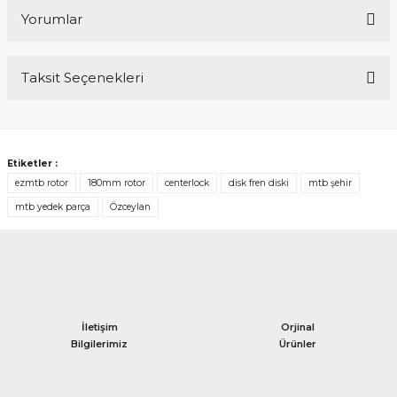
Yorumlar
Taksit Seçenekleri
Bu ürüne ilk yorumu siz yapın!
Yorum Yaz
Etiketler :
ezmtb rotor
180mm rotor
centerlock
disk fren diski
mtb şehir
mtb yedek parça
Özceylan
İletişim
Orjinal
Bilgilerimiz
Ürünler