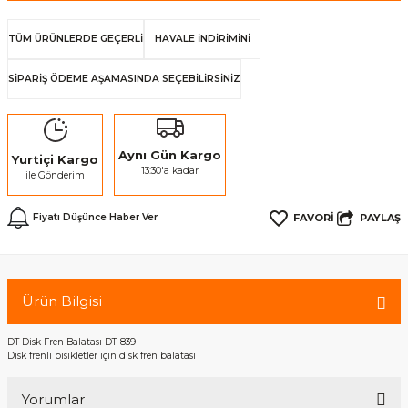
TÜM ÜRÜNLERDE GEÇERLİ
HAVALE İNDİRİMİNİ
SİPARİŞ ÖDEME AŞAMASINDA SEÇEBİLİRSİNİZ
Aynı Gün Kargo
Yurtiçi Kargo
13:30'a kadar
ile Gönderim
PAYLAŞ
Fiyatı Düşünce Haber Ver
Ürün Bilgisi
DT Disk Fren Balatası DT-839
Disk frenli bisikletler için disk fren balatası
Yorumlar