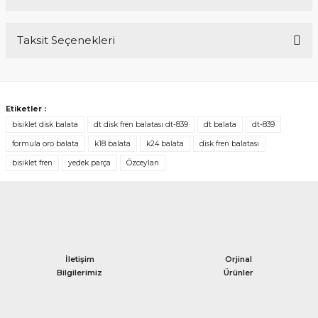
Taksit Seçenekleri
Bu ürüne ilk yorumu siz yapın!
Yorum Yaz
Etiketler :
bisiklet disk balata
dt disk fren balatası dt-839
dt balata
dt-839
formula oro balata
k18 balata
k24 balata
disk fren balatası
bisiklet fren
yedek parça
Özceylan
İletişim
Orjinal
Bilgilerimiz
Ürünler