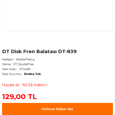
DT Disk Fren Balatası DT-839
Kategori
Balata/Pabuç
Marka
DT DoubleTree
Stok Kodu
ST14283
Stok Durumu
Stokta Yok
Havale ile
%5 Ek İndirim !
129,00 TL
Gelince Haber Ver