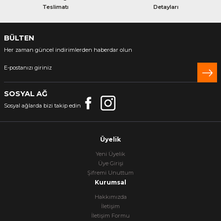
Teslimatı
Detayları
BÜLTEN
Her zaman güncel indirimlerden haberdar olun
SOSYAL AĞ
Sosyal ağlarda bizi takip edin
Üyelik
Yeni Üyelik
Üye Girişi
Şifremi Unuttum
Kurumsal
Hakkımızda
İletişim
İletişim Formu