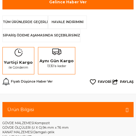
Gelince Haber Ver
TÜM ÜRÜNLERDE GEÇERLİ
HAVALE İNDİRİMİNİ
SİPARİŞ ÖDEME AŞAMASINDA SEÇEBİLİRSİNİZ
Aynı Gün Kargo
Yurtiçi Kargo
13:30'a kadar
ile Gönderim
PAYLAŞ
Fiyatı Düşünce Haber Ver
Ürün Bilgisi
GÖVDE MALZEMESİ:Kompozit
GÖVDE ÖLÇÜLERİ (U X G):94 mm x 76 mm
KANAT MALZEMESİ:Damgalı çelik