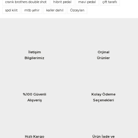
crank brothers double shot
hibrit pedal
mavi pedal
çift taraflı
spd kilit
mtb şehir
kaller dahil
Özceylan
İletişim
Orjinal
Bilgilerimiz
Ürünler
%100 Güvenli
Kolay Ödeme
Alışveriş
Seçenekleri
Hızlı Kargo
Ürün İade ve