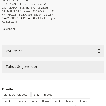
MİL UZUNLUĞU:57 mm
İÇ RULMAN TİPİ:Igus LL-kayma yatağı
DIŞ RULMAN TİPİ:Enduro kartuş yatağı
MİL MALZEMESİ:Dövme SCM 435 Kromlu Çelik
YAY MALZEMESİ:300 serisi paslanmaz çelik
MAKSİMUM SÜRÜCÜ AĞIRLIĞI:Kısıtlama yok
AĞIRLIK:331g
Kaller Dahil
Yorumlar
Taksit Seçenekleri
Bu ürüne ilk yorumu siz yapın!
Yorum Yaz
Etiketler :
crank brothers pedal
en iyi mtb pedal
crank brothers stamp 1 large platform
crank brothers stamp 1 pedal