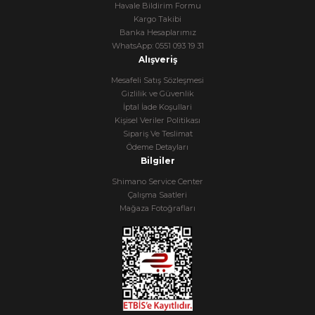
Havale Bildirim Formu
Kargo Takibi
Banka Hesaplarımız
WhatsApp: 0551 093 19 31
Alışveriş
Mesafeli Satış Sözleşmesi
Gizlilik ve Güvenlik
İptal İade Koşullari
Kişisel Veriler Politikası
Sipariş Ve Teslimat
Ödeme Detayları
Bilgiler
Shimano Service Center
Çalışma Saatleri
Mağaza Fotoğrafları