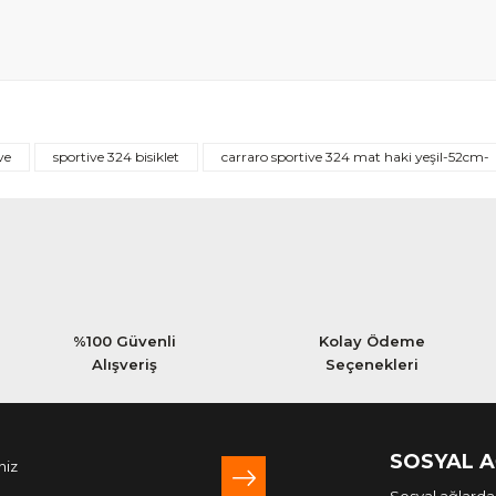
Bu ürüne ilk yorumu siz yapın!
ve
sportive 324 bisiklet
carraro sportive 324 mat haki yeşil-52cm-
Yorum Yaz
%100 Güvenli
Kolay Ödeme
Alışveriş
Seçenekleri
SOSYAL 