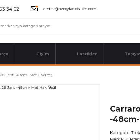
53 34 62
destek@ozceylanbisiklet.com
arça
Giyim
Lastikler
Taşıyıc
t 28 Jant -48cm- Mat Haki Yeşil
Carraro
-48cm- 
Kategori
Trek
Marka
Carrar