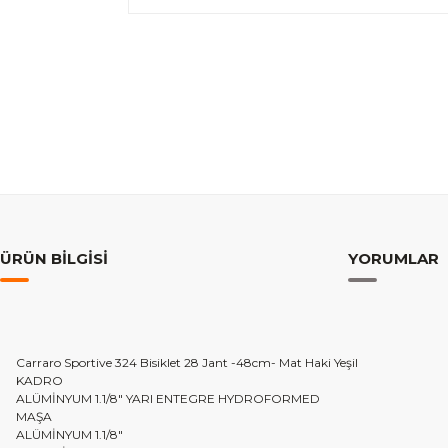
ÜRÜN BILGISI
YORUMLAR
Carraro Sportive 324 Bisiklet 28 Jant -48cm- Mat Haki Yeşil
KADRO
ALÜMİNYUM 1.1/8" YARI ENTEGRE HYDROFORMED
MAŞA
ALÜMİNYUM 1.1/8"