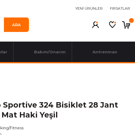
YENİ ÜRÜNLER
FIRSATLAR
ARA
ılar
Bakım/Onarım
Antrenman
 Sportive 324 Bisiklet 28 Jant
Mat Haki Yeşil
king/Fitness
o