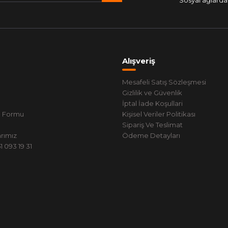
Sosyal ağlarda 
Alışveriş
Mesafeli Satış Sözleşmesi
Gizlilik ve Güvenlik
İptal İade Koşullari
m Formu
Kişisel Veriler Politikası
Sipariş Ve Teslimat
rımız
Ödeme Detayları
 093 19 31