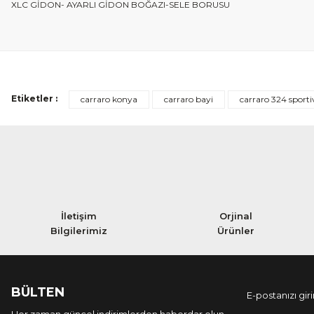
XLC GİDON- AYARLI GİDON BOĞAZI-SELE BORUSU
Etiketler :
carraro konya
carraro bayi
carraro 324 sporti
İletişim
Orjinal
Bilgilerimiz
Ürünler
BÜLTEN