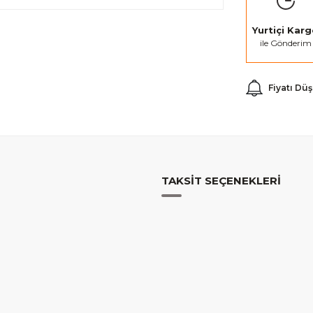
Yurtiçi Kar
ile Gönderim
Fiyatı Dü
TAKSIT SEÇENEKLERI