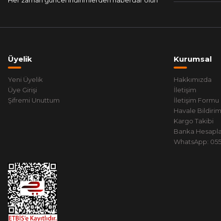
Her zaman güncel indirimlerden haberdar olun
Üyelik
Kurumsal
Yeni Üyelik
Hakkımızda
Üye Girişi
İletişim
Şifremi Unuttum
İletişim Formu
Havale Bildiri
Kargo Takibi
Banka Hesapla
WhatsApp: 0551