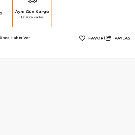
Aynı Gün Kargo
go
13:30'a kadar
PAYLAŞ
şünce Haber Ver