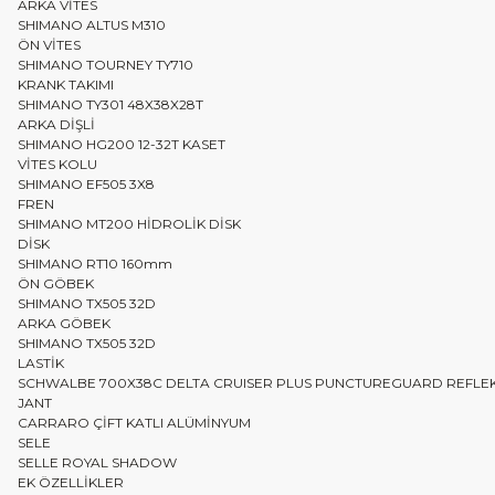
ARKA VİTES
SHIMANO ALTUS M310
ÖN VİTES
SHIMANO TOURNEY TY710
KRANK TAKIMI
SHIMANO TY301 48X38X28T
ARKA DİŞLİ
SHIMANO HG200 12-32T KASET
VİTES KOLU
SHIMANO EF505 3X8
FREN
SHIMANO MT200 HİDROLİK DİSK
DİSK
SHIMANO RT10 160mm
ÖN GÖBEK
SHIMANO TX505 32D
ARKA GÖBEK
SHIMANO TX505 32D
LASTİK
SCHWALBE 700X38C DELTA CRUISER PLUS PUNCTUREGUARD REFLE
JANT
CARRARO ÇİFT KATLI ALÜMİNYUM
SELE
SELLE ROYAL SHADOW
EK ÖZELLİKLER