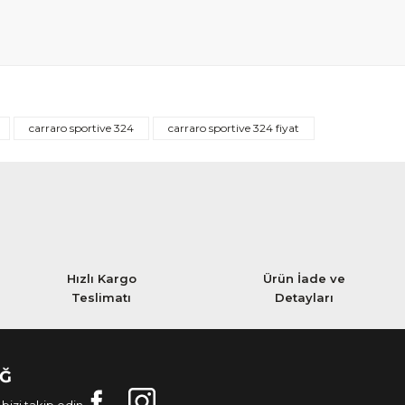
carraro sportive 324
carraro sportive 324 fiyat
Hızlı Kargo
Ürün İade ve
Teslimatı
Detayları
AĞ