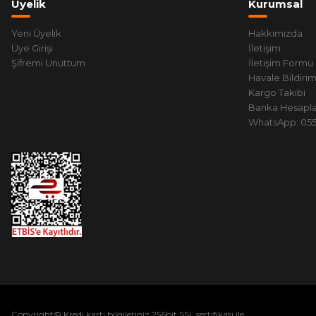
Üyelik
Kurumsal
Yeni Üyelik
Hakkımızda
Üye Girişi
İletişim
Şifremi Unuttum
İletişim Formu
Havale Bildiri
Kargo Takibi
Banka Hesapla
WhatsApp: 0551
Copyright© Kredi kartı bilgileriniz 256bit SSL sertifikası ile