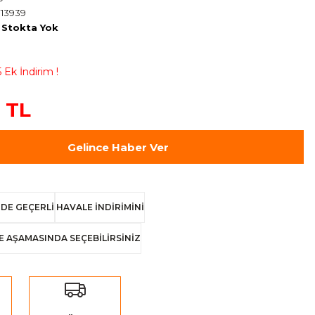
13939
Stokta Yok
 Ek İndirim !
 TL
Gelince Haber Ver
DE GEÇERLİ
HAVALE İNDİRİMİNİ
E AŞAMASINDA SEÇEBİLİRSİNİZ