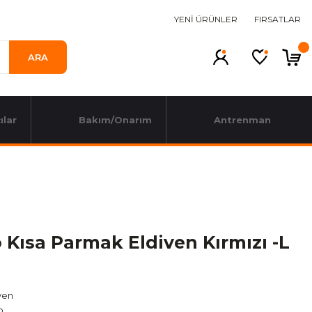
YENİ ÜRÜNLER
FIRSATLAR
ARA
ılar
Bakım/Onarım
Antrenman
 Kısa Parmak Eldiven Kırmızı -L
ven
o