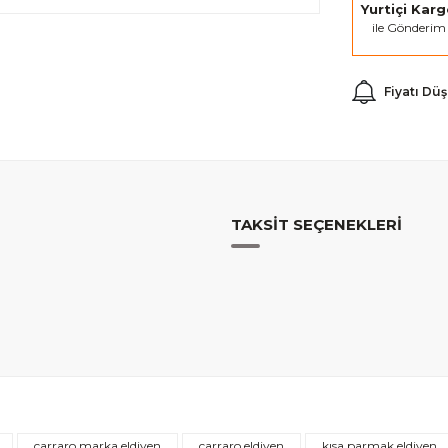
Yurtiçi Kar
ile Gönderim
Fiyatı Dü
TAKSIT SEÇENEKLERI
Bu ürüne ilk yorumu siz yapın!
carraro marka eldiven
carraro eldiven
kısa parmak eldiven