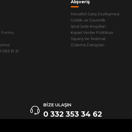
Alışveriş
Mesafeli Satış Sözleşmesi
Gizlilik ve Güvenlik
İptal İade Koşullari
m Formu
Kişisel Veriler Politikası
Sipariş Ve Teslimat
rımız
Ödeme Detayları
 093 19 31
BİZE ULAŞIN
0 332 353 34 62