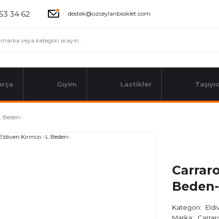
53 34 62
destek@ozceylanbisiklet.com
arça
Giyim
Lastikler
Taşıyıc
L Beden-
Carraro
Beden-
Kategori
Eldi
Marka
Carrar