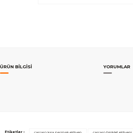
ÜRÜN BILGISI
YORUMLAR
Etiketler :
carraro kısa parmak eldiven
carraro bisiklet eldiveni