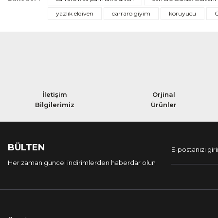
yazlık eldiven
carraro giyim
koruyucu
Ö
İletişim
Orjinal
Bilgilerimiz
Ürünler
BÜLTEN
Her zaman güncel indirimlerden haberdar olun