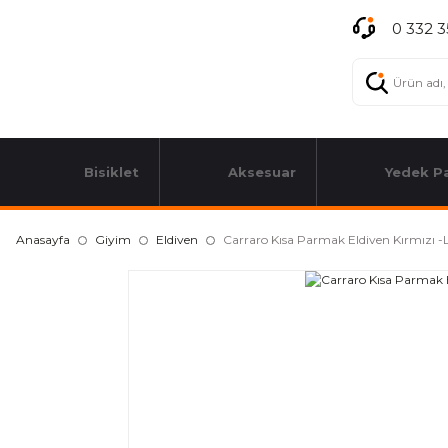
0 332 3
Bisiklet
Aksesuar
Yedek P
Anasayfa
Giyim
Eldiven
Carraro Kısa Parmak Eldiven Kırmızı -