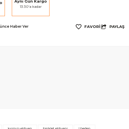
Aynı Gün Kargo
go
13:30'a kadar
PAYLAŞ
şünce Haber Ver
kırmızı eldiven
bisiklet eldiveni
l beden