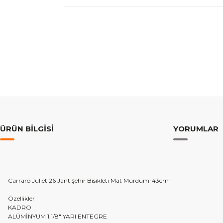
ÜRÜN BILGISI
YORUMLAR
Carraro Juliet 26 Jant şehir Bisikleti Mat Mürdüm-43cm-
Özellikler
KADRO
ALÜMİNYUM 1.1/8" YARI ENTEGRE