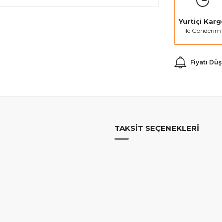
Yurtiçi Kar
ile Gönderim
Fiyatı Dü
TAKSIT SEÇENEKLERI