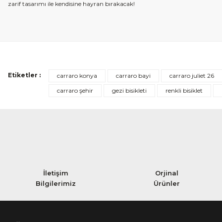
zarif tasarımı ile kendisine hayran bırakacak!
Etiketler :
carraro konya
carraro bayi
carraro juliet 26
carraro şehir
gezi bisikleti
renkli bisiklet
İletişim
Orjinal
Bilgilerimiz
Ürünler