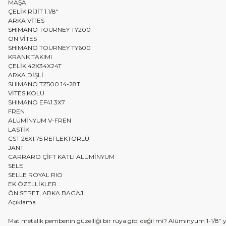
MAŞA
ÇELİK RİJİT 1.1/8"
ARKA VİTES
SHIMANO TOURNEY TY200
ÖN VİTES
SHIMANO TOURNEY TY600
KRANK TAKIMI
ÇELİK 42X34X24T
ARKA DİŞLİ
SHIMANO TZ500 14-28T
VİTES KOLU
SHIMANO EF41 3X7
FREN
ALÜMİNYUM V-FREN
LASTİK
CST 26X1.75 REFLEKTÖRLÜ
JANT
CARRARO ÇİFT KATLI ALÜMİNYUM
SELE
SELLE ROYAL RIO
EK ÖZELLİKLER
ÖN SEPET, ARKA BAGAJ
Açıklama
Mat metalik pembenin güzelliği bir rüya gibi değil mi? Alüminyum 1-1/8” y