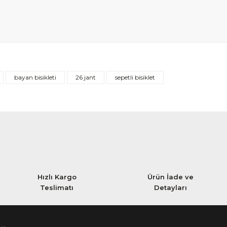
bayan bisikleti
26 jant
sepetli bisiklet
Hızlı Kargo
Ürün İade ve
Teslimatı
Detayları