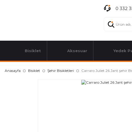
0 332 3
Bisiklet
Aksesuar
Yedek P
Anasayfa
Bisiklet
Şehir Bisikletleri
Carraro Juliet 26 Jant şehir