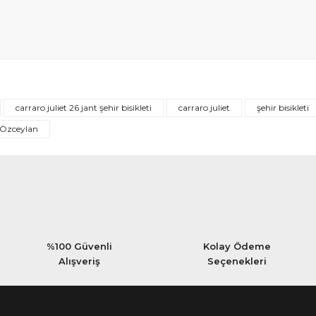
Bu ürüne ilk yorumu siz yapın!
carraro juliet 26 jant şehir bisikleti
carraro juliet
şehir bisikleti
Yorum Yaz
Özceylan
%100 Güvenli
Kolay Ödeme
Alışveriş
Seçenekleri