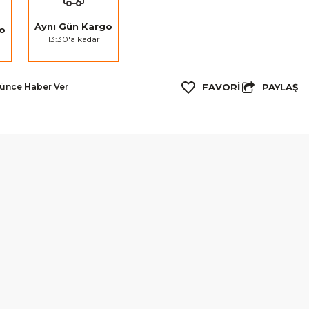
Aynı Gün Kargo
go
13:30'a kadar
PAYLAŞ
şünce Haber Ver