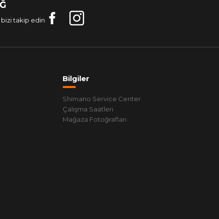
AĞ
bizi takip edin
Bilgiler
Shimano Service Center
Çalışma Saatleri
Mağaza Fotoğrafları