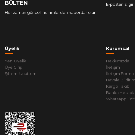
BÜLTEN
Her zaman güncel indirimlerden haberdar olun
Üyelik
Kurumsal
Yeni Üyelik
Hakkımızda
Üye Girişi
İletişim
Şifremi Unuttum
İletişim Formu
Havale Bildiri
Kargo Takibi
Banka Hesapla
WhatsApp: 0551