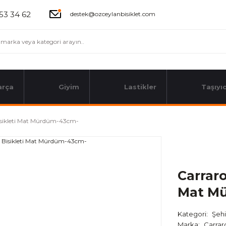
53 34 62
destek@ozceylanbisiklet.com
arça
Giyim
Lastikler
Taşıyıc
 Bisikleti Mat Mürdüm-43cm-
Carraro
Mat M
Kategori
Şehi
Marka
Carrar