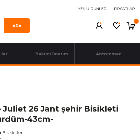
YENİ ÜRÜNLER
FIRSATLAR
ARA
ılar
Bakım/Onarım
Antrenman
 Juliet 26 Jant şehir Bisikleti
ürdüm-43cm-
r Bisikletleri
o