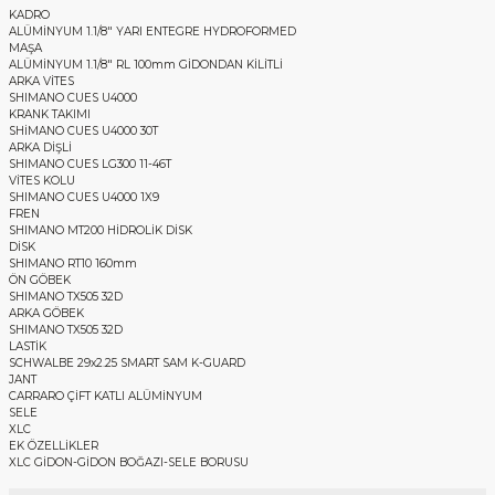
KADRO
ALÜMİNYUM 1.1/8" YARI ENTEGRE HYDROFORMED
MAŞA
ALÜMİNYUM 1.1/8" RL 100mm GİDONDAN KİLİTLİ
ARKA VİTES
SHIMANO CUES U4000
KRANK TAKIMI
SHİMANO CUES U4000 30T
ARKA DİŞLİ
SHIMANO CUES LG300 11-46T
VİTES KOLU
SHIMANO CUES U4000 1X9
FREN
SHIMANO MT200 HİDROLİK DİSK
DİSK
SHIMANO RT10 160mm
ÖN GÖBEK
SHIMANO TX505 32D
ARKA GÖBEK
SHIMANO TX505 32D
LASTİK
SCHWALBE 29x2.25 SMART SAM K-GUARD
JANT
CARRARO ÇİFT KATLI ALÜMİNYUM
SELE
XLC
EK ÖZELLİKLER
XLC GİDON-GİDON BOĞAZI-SELE BORUSU