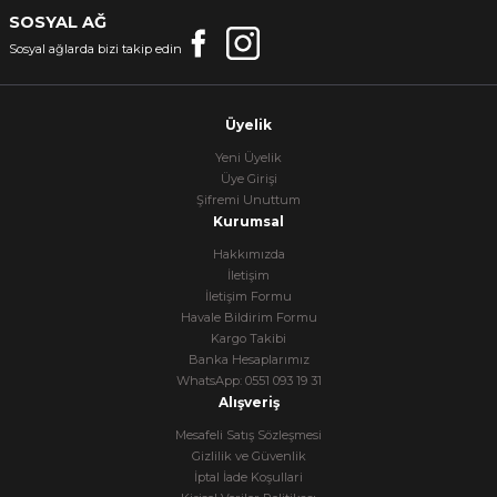
SOSYAL AĞ
Sosyal ağlarda bizi takip edin
Üyelik
Yeni Üyelik
Üye Girişi
Şifremi Unuttum
Kurumsal
Hakkımızda
İletişim
İletişim Formu
Havale Bildirim Formu
Kargo Takibi
Banka Hesaplarımız
WhatsApp: 0551 093 19 31
Alışveriş
Mesafeli Satış Sözleşmesi
Gizlilik ve Güvenlik
İptal İade Koşullari