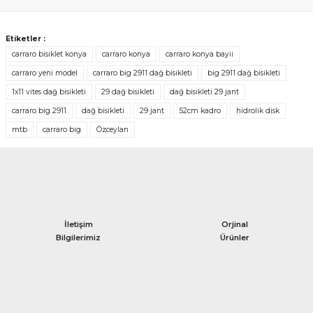
Yorum Yaz
Etiketler :
carraro bisiklet konya
carraro konya
carraro konya bayii
carraro yeni model
carraro big 2911 dağ bisikleti
big 2911 dağ bisikleti
1x11 vites dağ bisikleti
29 dağ bisikleti
dağ bisikleti 29 jant
carraro big 2911
dağ bisikleti
29 jant
52cm kadro
hidrolik disk
mtb
carraro big
Özceylan
İletişim
Orjinal
Bilgilerimiz
Ürünler