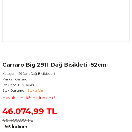
Carraro Big 2911 Dağ Bisikleti -52cm-
Kategori
29 Jant Dağ Bisikletleri
Marka
Carraro
Stok Kodu
ST16618
Stok Durumu
Stokta Var
Havale ile
%5 Ek İndirim !
46.074,99 TL
48.499,99 TL
%5 İndirim