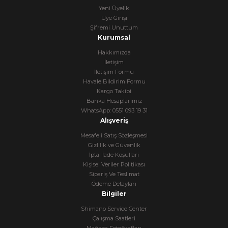
Yeni Üyelik
Üye Girişi
Şifremi Unuttum
Kurumsal
Hakkımızda
İletişim
İletişim Formu
Havale Bildirim Formu
Kargo Takibi
Banka Hesaplarımız
WhatsApp: 0551 093 19 31
Alışveriş
Mesafeli Satış Sözleşmesi
Gizlilik ve Güvenlik
İptal İade Koşullari
Kişisel Veriler Politikası
Sipariş Ve Teslimat
Ödeme Detayları
Bilgiler
Shimano Service Center
Çalışma Saatleri
Mağaza Fotoğrafları