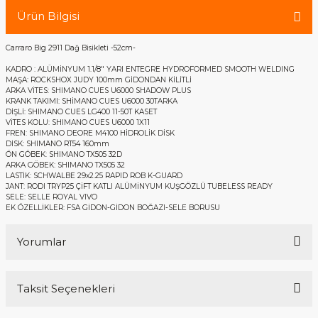
Ürün Bilgisi
Carraro Big 2911 Dağ Bisikleti -52cm-
KADRO : ALÜMİNYUM 1.1/8" YARI ENTEGRE HYDROFORMED SMOOTH WELDING
MAŞA: ROCKSHOX JUDY 100mm GİDONDAN KİLİTLİ
ARKA VİTES: SHIMANO CUES U6000 SHADOW PLUS
KRANK TAKIMI: SHİMANO CUES U6000 30TARKA
DİŞLİ: SHIMANO CUES LG400 11-50T KASET
VİTES KOLU: SHIMANO CUES U6000 1X11
FREN: SHIMANO DEORE M4100 HİDROLİK DİSK
DİSK: SHIMANO RT54 160mm
ÖN GÖBEK: SHIMANO TX505 32D
ARKA GÖBEK: SHIMANO TX505 32
LASTİK: SCHWALBE 29x2.25 RAPID ROB K-GUARD
JANT: RODI TRYP25 ÇİFT KATLI ALÜMİNYUM KUŞGÖZLÜ TUBELESS READY
SELE: SELLE ROYAL VIVO
EK ÖZELLİKLER: FSA GİDON-GİDON BOĞAZI-SELE BORUSU
Yorumlar
Taksit Seçenekleri
Bu ürüne ilk yorumu siz yapın!