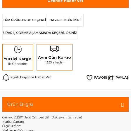
Gelince Haber Ver
TÜM ÜRÜNLERDE GEÇERLİ
HAVALE İNDİRİMİNİ
SİPARİŞ ÖDEME AŞAMASINDA SEÇEBİLİRSİNİZ
Aynı Gün Kargo
Yurtiçi Kargo
13:30'a kadar
ile Gönderim
PAYLAŞ
Fiyatı Düşünce Haber Ver
Ürün Bilgisi
Carraro 28/29'' Jant Çemberi 32H Disk Siyah (Schrader)
Marka: Carraro
Ölçü: 28'/29''
Malzeme: Alüminyum