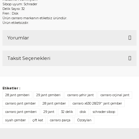
Sibop uyum: Schrader
Delik Sayısı: 32
Fren : Disk
Ürün carraro markanın etiketsiz üründür.
Ürün etiketsizdir.
Yorumlar
Taksit Seçenekleri
Bu ürüne ilk yorumu siz yapın!
Yorum Yaz
Etiketler :
28 jant çemberi
29 jant çemberi
carraro şehir jant
carraro orjinal jant
carraro jant çember
28 jant çember
carraro x630 28/29'' jant çember
carraro jant çemberi
29 jant
32 delik
disk
schrader sibop
siyah çember
çift kat
carraro parça
Özceylan