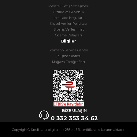
Mesafeli Satış Sözleşmesi
Gizlilik ve Güvenlik
İptal İade Koşullari
Kişisel Veriler Politikası
Sipariş Ve Teslimat
Ödeme Detayları
Bilgiler
Shimano Service Center
Çalışma Saatleri
Mağaza Fotoğrafları
BİZE ULAŞIN
0 332 353 34 62
Copyright© Kredi kartı bilgileriniz 256bit SSL sertifikası ile korunmaktadır.