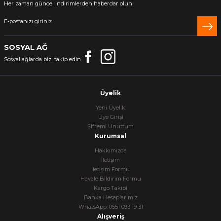
Her zaman güncel indirimlerden haberdar olun
SOSYAL AĞ
Sosyal ağlarda bizi takip edin
Üyelik
Yeni Üyelik
Üye Girişi
Şifremi Unuttum
Kurumsal
Hakkımızda
İletişim
İletişim Formu
Havale Bildirim Formu
Kargo Takibi
Banka Hesaplarımız
WhatsApp: 0551 093 19 31
Alışveriş