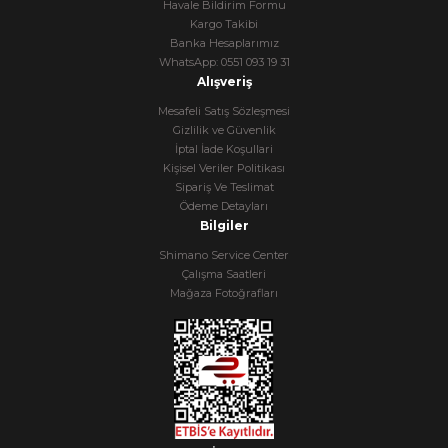
Havale Bildirim Formu
Kargo Takibi
Banka Hesaplarımız
WhatsApp: 0551 093 19 31
Alışveriş
Mesafeli Satış Sözleşmesi
Gizlilik ve Güvenlik
İptal İade Koşullari
Kişisel Veriler Politikası
Sipariş Ve Teslimat
Ödeme Detayları
Bilgiler
Shimano Service Center
Çalışma Saatleri
Mağaza Fotoğrafları