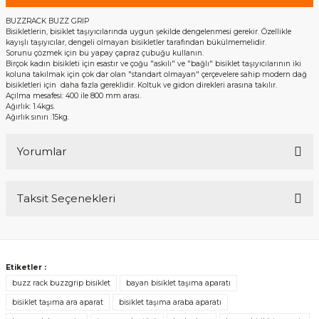
BUZZRACK BUZZ GRIP
Bisikletlerin, bisiklet taşıyıcılarında uygun şekilde dengelenmesi gerekir. Özellikle
kayışlı taşıyıcılar, dengeli olmayan bisikletler tarafından bükülmemelidir.
Sorunu çözmek için bu yapay çapraz çubuğu kullanın.
Birçok kadın bisikleti için esastır ve çoğu "askılı" ve "bağlı" bisiklet taşıyıcılarının iki
koluna takılmak için çok dar olan "standart olmayan" çerçevelere sahip modern dağ
bisikletleri için daha fazla gereklidir. Koltuk ve gidon direkleri arasına takılır.
Açılma mesafesi: 400 ile 800 mm arası.
Ağırlık: 1.4kgs.
Ağırlık sınırı :15kg.
Yorumlar
Taksit Seçenekleri
Bu ürüne ilk yorumu siz yapın!
Yorum Yaz
Etiketler :
buzz rack buzzgrip bisiklet
bayan bisiklet taşıma aparatı
bisiklet taşıma ara aparat
bisiklet taşıma araba aparatı