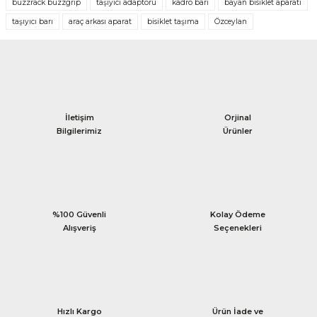
buzzrack buzzgrip
taşıyıcı adaptörü
kadro barı
bayan bisiklet aparatı
taşıyıcı barı
araç arkası aparat
bisiklet taşıma
Özceylan
İletişim
Orjinal
Bilgilerimiz
Ürünler
%100 Güvenli
Kolay Ödeme
Alışveriş
Seçenekleri
Hızlı Kargo
Ürün İade ve