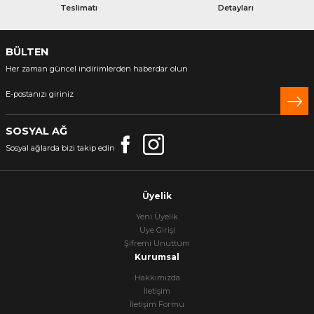
Teslimatı
Detayları
BÜLTEN
Her zaman güncel indirimlerden haberdar olun
SOSYAL AĞ
Sosyal ağlarda bizi takip edin
Üyelik
Yeni Üyelik
Üye Girişi
Şifremi Unuttum
Kurumsal
Hakkımızda
İletişim
İletişim Formu