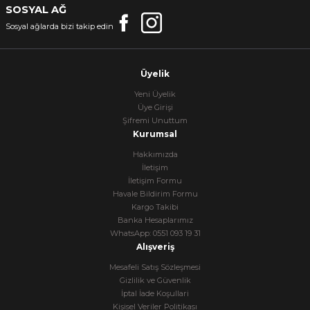
SOSYAL AĞ
Sosyal ağlarda bizi takip edin
Üyelik
Yeni Üyelik
Üye Girişi
Şifremi Unuttum
Kurumsal
Hakkımızda
İletişim
İletişim Formu
Havale Bildirim Formu
Kargo Takibi
Banka Hesaplarımız
WhatsApp: 0551 093 19 31
Alışveriş
Mesafeli Satış Sözleşmesi
Gizlilik ve Güvenlik
İptal İade Koşullari
Kişisel Veriler Politikası