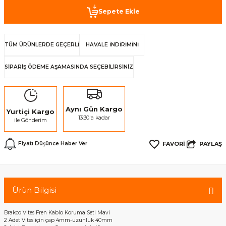
Sepete Ekle
TÜM ÜRÜNLERDE GEÇERLİ
HAVALE İNDİRİMİNİ
SİPARİŞ ÖDEME AŞAMASINDA SEÇEBİLİRSİNİZ
Aynı Gün Kargo
Yurtiçi Kargo
13:30'a kadar
ile Gönderim
PAYLAŞ
Fiyatı Düşünce Haber Ver
Ürün Bilgisi
Brakco Vites Fren Kablo Koruma Seti Mavi
2 Adet Vites için çap 4mm-uzunluk 40mm