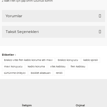
2 Adet Fren için çap 5mm-uzunluk 40mm
Yorumlar
Taksit Seçenekleri
Bu ürüne ilk yorumu siz yapın!
Yorum Yaz
Etiketler :
brakco vites fren kablo koruma seti mavi
brakco koruyucu
kablo spirali
mavi koruyucu
kadro koruma
vites kablosu
fren kablosu
sürtünme önleyici
bisiklet aksesuarı
renkli
İletişim
Orjinal