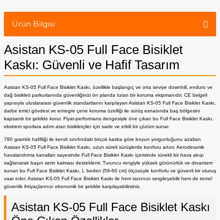
Ürün Bilgisi
Asistan KS-05 Full Face Bisiklet
Kaskı: Güvenli ve Hafif Tasarım
Asistan KS-05 Full Face Bisiklet Kaskı, özellikle başlangıç ve orta seviye downhill, enduro ve
dağ bisikleti parkurlarında güvenliğinizi ön planda tutan bir koruma ekipmanıdır. CE belgeli
yapısıyla uluslararası güvenlik standartlarını karşılayan Asistan KS-05 Full Face Bisiklet Kaskı,
darbe emici gövdesi ve entegre çene koruma özelliği ile sürüş esnasında baş bölgesini
kapsamlı bir şekilde korur. Fiyat-performans dengesiyle öne çıkan bu Full Face Bisiklet Kaskı,
ekstrem sporlara adım atan bisikletçiler için sade ve etkili bir çözüm sunar.
780 gramlık hafifliği ile kendi sınıfındaki birçok kaska göre boyun yorgunluğunu azaltan
Asistan KS-05 Full Face Bisiklet Kaskı, uzun süreli sürüşlerde konforu artırır. Aerodinamik
havalandırma kanalları sayesinde Full Face Bisiklet Kaskı içerisinde sürekli bir hava akışı
sağlanarak başın serin kalması desteklenir. Turuncu rengiyle yüksek görünürlük ve dinamizm
sunan bu Full Face Bisiklet Kaskı, L beden (59-60 cm) ölçüsüyle konforlu ve güvenli bir oturuş
vaat eder. Asistan KS-05 Full Face Bisiklet Kaskı ile hem tarzınızı sergileyebilir hem de temel
güvenlik ihtiyaçlarınızı ekonomik bir şekilde karşılayabilirsiniz.
Asistan KS-05 Full Face Bisiklet Kaskı