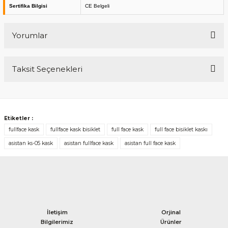
Sertifika Bilgisi
CE Belgeli
Yorumlar
Taksit Seçenekleri
Bu ürüne ilk yorumu siz yapın!
Yorum Yaz
Etiketler :
fullface kask
fullface kask bisiklet
full face kask
full face bisiklet kaskı
asistan ks-05 kask
asistan fullface kask
asistan full face kask
İletişim
Orjinal
Bilgilerimiz
Ürünler