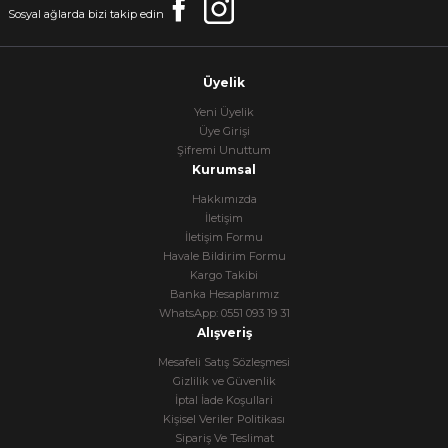
Sosyal ağlarda bizi takip edin
Üyelik
Yeni Üyelik
Üye Girişi
Şifremi Unuttum
Kurumsal
Hakkımızda
İletişim
İletişim Formu
Havale Bildirim Formu
Kargo Takibi
Banka Hesaplarımız
WhatsApp: 0551 093 19 31
Alışveriş
Mesafeli Satış Sözleşmesi
Gizlilik ve Güvenlik
İptal İade Koşullari
Kişisel Veriler Politikası
Sipariş Ve Teslimat